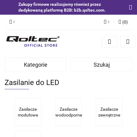
Zakupy firmowe realizujemy również przez
dedykowaną platformę B2B: b2b.qoltec.com.
(
0
)
Zaloguj się
Zarejestruj się
Dodaj zgłoszenie
Kategorie
Szukaj
Zgody cookies
Zasilanie do LED
Zasilacze
Zasilacze
Zasilacze
modułowe
wodoodporne
zewnętrzne