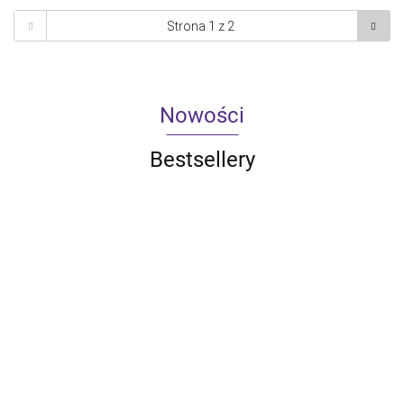
Nowości
Bestsellery
Qoltec
Qoltec
Qoltec
Qoltec
Inteligentne
Inteligentny
Inteligentny
Inteligentn
Qoltec
gniazdko
dotykowy
dotykowy
dotykowy
33.59
43.30
49.61
55.10
Ładowarka do
Wi-Fi 16A |
1-kanałowy
2-kanałowy
3-kanałow
akumulatorków