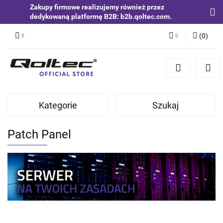
Zakupy firmowe realizujemy również przez
dedykowaną platformę B2B: b2b.qoltec.com.
(
0
)
Zaloguj się
Zarejestruj się
Dodaj zgłoszenie
Kategorie
Szukaj
Zgody cookies
Patch Panel