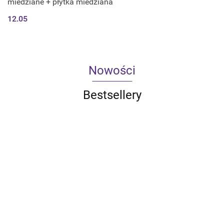
miedziane + płytka miedziana
12.05
Nowości
Bestsellery
Qoltec
Qoltec
Qoltec
Qoltec
Inteligentne
Inteligentny
Inteligentny
Inteligentn
Qoltec
gniazdko
dotykowy
dotykowy
dotykowy
33.59
43.30
49.61
55.10
Ładowarka do
Wi-Fi 16A |
1-kanałowy
2-kanałowy
3-kanałow