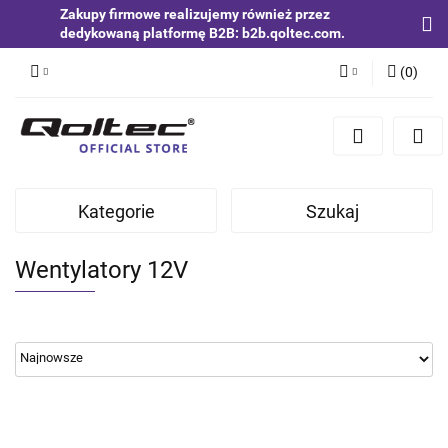
Zakupy firmowe realizujemy również przez
dedykowaną platformę B2B: b2b.qoltec.com.
(
0
)
Zaloguj się
Zarejestruj się
Dodaj zgłoszenie
Kategorie
Szukaj
Zgody cookies
Wentylatory 12V