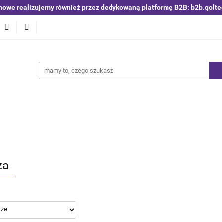
mowe realizujemy również przez dedykowaną platformę B2B: b2b.qolte
niki i detektory
Switche | Ethernet
Anteny LTE 4G 5G
O4
Nowości
Bestsellery
Qoltec B2B
Blog
 | Ethernet
Anteny LTE 4G 5G
Akumulatory LiFePO4
za