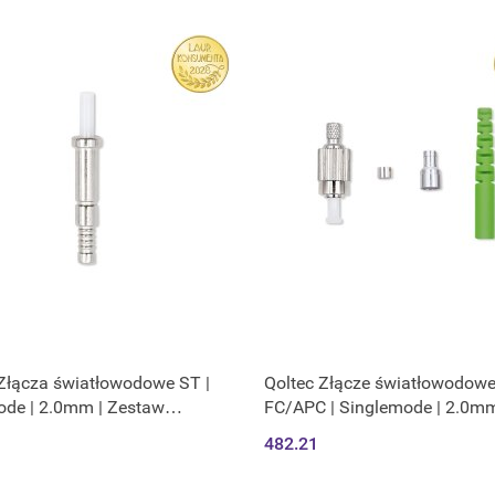
Złącza światłowodowe ST |
Qoltec Złącze światłowodow
ode | 2.0mm | Zestaw
FC/APC | Singlemode | 2.0mm
owy | 200szt.
Zestaw montażowy | 200szt.
482.21