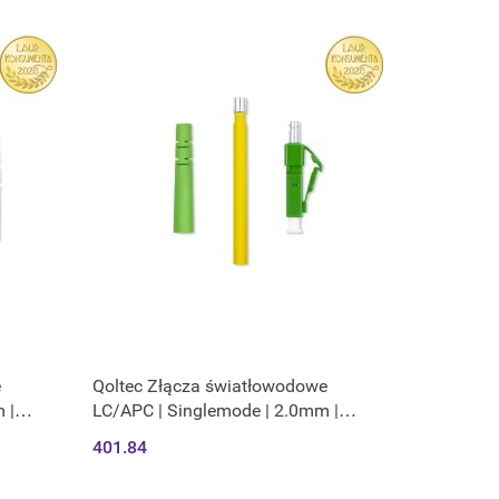
e
Qoltec Złącza światłowodowe
 |
LC/APC | Singlemode | 2.0mm |
Zestaw montażowy | 200szt.
401.84