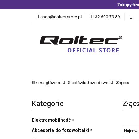
Zakupy fir
Kategorie
Czuj
shop@qoltec-store.pl
32 600 79 89
Akumulatory LiFeP
Kategorie
Czujniki i detektory
Switche
Blog
Strona główna
Sieci światłowodowe
Złącza
Kategorie
Złąc
Elektromobilność
Akcesoria do fotowoltaiki