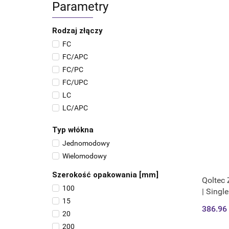
Parametry
Rodzaj złączy
FC
FC/APC
FC/PC
FC/UPC
LC
LC/APC
LC/PC
Typ włókna
LC/UPC
Jednomodowy
SC
Wielomodowy
SC/APC
SC/PC
Szerokość opakowania [mm]
Qoltec
SC/UPC
100
| Singl
ST
15
montaż
386.96
20
200