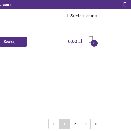
c.com.
Strefa klienta
Zaloguj się
Zarejestruj się
0,00 zł
0
Dodaj zgłoszenie
Zgody cookies
Nowości
Bestsellery
Qoltec B2B
1
2
3