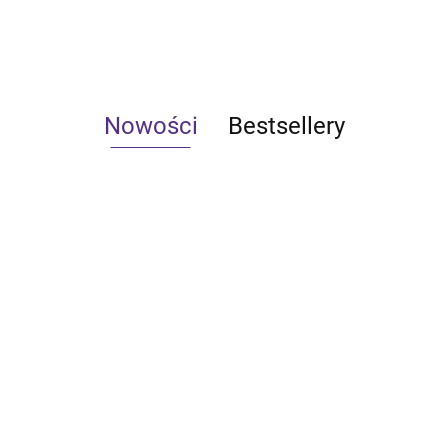
Nowości
Bestsellery
Qoltec
Qoltec
ltec
Qoltec
Inteligentny
Inteligentny
teligentny
Inteligentny
dotykowy 3-
dotykowy 1-
tykowy 2-
dotykowy 4-
55.10
43.30
.61
61.40
kanałowy
kanałowy
anałowy
kanałowy
włącznik
włącznik
ącznik
włącznik