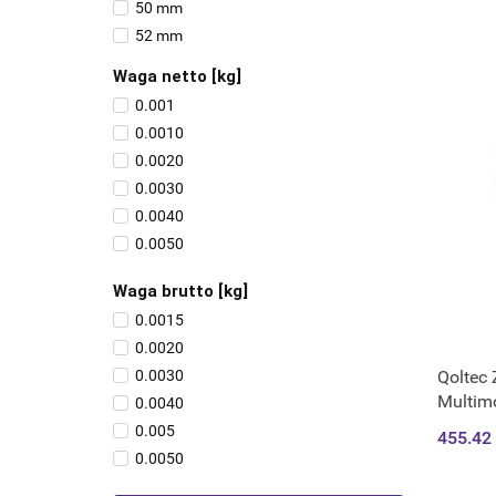
50 mm
52 mm
Waga netto [kg]
0.001
0.0010
0.0020
0.0030
0.0040
0.0050
0.0060
Waga brutto [kg]
0.0350
0.0015
0.2660
0.0020
0.2710
Qoltec 
0.0030
0.2810
Multim
0.0040
0.2820
montaż
0.005
455.42
0.4680
0.0050
0.5850
0.0060
0.5920