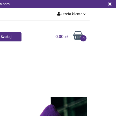
c.com.
Strefa klienta
Zaloguj się
Zarejestruj się
0,00 zł
0
Dodaj zgłoszenie
Zgody cookies
Nowości
Bestsellery
Qoltec B2B