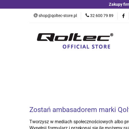
Zakupy fir
Kategorie
Czu
shop@qoltec-store.pl
32 600 79 89
Akumulatory LiFeP
Kategorie
Czujniki i detektory
Switche
Blog
Zostań ambasadorem marki Qol
Tworzysz w mediach społecznościowych albo pr
Wypełnij formularz i przekonaj się ile możemy ra