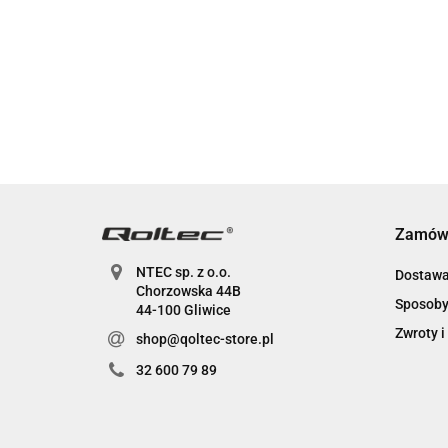
Zamówi
NTEC sp. z o.o.
Dostaw
Chorzowska 44B
Sposoby
44-100 Gliwice
Zwroty i
shop@qoltec-store.pl
32 600 79 89