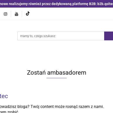
mowe realizujemy również przez dedykowaną platformę B2B: b2b.qolte
jniki i detektory
Switche | Ethernet
Anteny LTE 4G 5G
O4
Nowości
Bestsellery
Qoltec B2B
Blog
 | Ethernet
Anteny LTE 4G 5G
Akumulatory LiFePO4
Zostań ambasadorem
tec
owadzisz bloga? Twój content może rosnąć razem z nami.
zem zrobić.