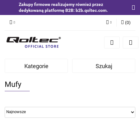
Zakupy firmowe realizujemy również przez
dedykowaną platformę B2B: b2b.qoltec.com.
(
0
)
Zaloguj się
Zarejestruj się
Dodaj zgłoszenie
Kategorie
Szukaj
Zgody cookies
Mufy