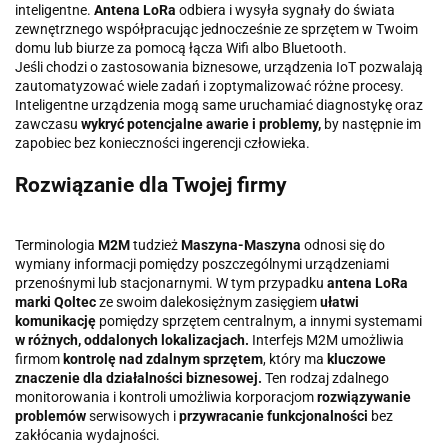
inteligentne.
Antena LoRa
odbiera i wysyła sygnały do świata
zewnętrznego współpracując jednocześnie ze sprzętem w Twoim
domu lub biurze za pomocą łącza Wifi albo Bluetooth.
Jeśli chodzi o zastosowania biznesowe, urządzenia IoT pozwalają
zautomatyzować wiele zadań i zoptymalizować różne procesy.
Inteligentne urządzenia mogą same uruchamiać diagnostykę oraz
zawczasu
wykryć potencjalne awarie i problemy,
by następnie im
zapobiec bez konieczności ingerencji człowieka.
Rozwiązanie dla Twojej firmy
Terminologia
M2M
tudzież
Maszyna-Maszyna
odnosi się do
wymiany informacji pomiędzy poszczególnymi urządzeniami
przenośnymi lub stacjonarnymi. W tym przypadku
antena LoRa
marki Qoltec
ze swoim dalekosiężnym zasięgiem
ułatwi
komunikację
pomiędzy sprzętem centralnym, a innymi systemami
w różnych, oddalonych lokalizacjach.
Interfejs M2M umożliwia
firmom
kontrolę nad zdalnym sprzętem
, który ma
kluczowe
znaczenie dla działalności biznesowej.
Ten rodzaj zdalnego
monitorowania i kontroli umożliwia korporacjom
rozwiązywanie
problemów
serwisowych i
przywracanie funkcjonalności
bez
zakłócania wydajności.