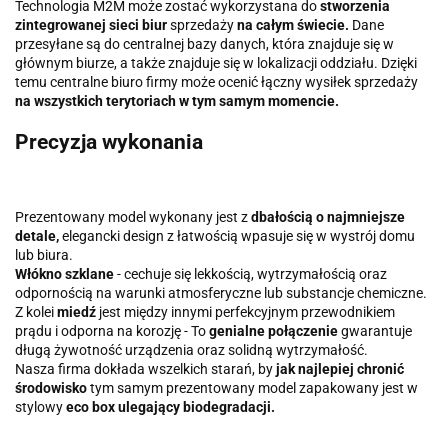
Technologia M2M może zostać wykorzystana do
stworzenia
zintegrowanej sieci biur
sprzedaży
na całym świecie.
Dane
przesyłane są do centralnej bazy danych, która znajduje się w
głównym biurze, a także znajduje się w lokalizacji oddziału. Dzięki
temu centralne biuro firmy może ocenić łączny wysiłek sprzedaży
na wszystkich terytoriach w tym samym momencie.
Precyzja wykonania
Prezentowany model wykonany jest z
dbałością o najmniejsze
detale,
elegancki design z łatwością wpasuje się w wystrój domu
lub biura.
Włókno szklane
- cechuje się lekkością, wytrzymałością oraz
odpornością na warunki atmosferyczne lub substancje chemiczne.
Z kolei
miedź
jest między innymi perfekcyjnym przewodnikiem
prądu i odporna na korozję - To
genialne połączenie
gwarantuje
długą żywotność urządzenia oraz solidną wytrzymałość.
Nasza firma dokłada wszelkich starań, by
jak najlepiej chronić
środowisko
tym samym prezentowany model zapakowany jest w
stylowy
eco box ulegający biodegradacji.