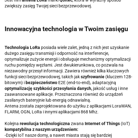
Jest nim
antena LoRa
marki
Qoltec
, która w wyraźny sposób
zwiększy zasięg Twojej sieci bezprzewodowej.
Innowacyjna technologia w Twoim zasięgu
Technologia LoRa
posiada wiele zalet, jedną z nich jest uzyskanie
dużego zasięgu transmisji i odporność na interferencje,
optymalizuje zużycie energii i obsługuje mechanizmy optymalizacji
ruchu pomiędzy węzłami. Jest dwukierunkowa, co pozwala na
niezawodny przesył informacji. Zawiera również kilka kluczowych
funkcji sieci bezprzewodowej, takich jak
szyfrowanie
(kluczem 128-
bitowym) i
bezpieczeństwo
E2E (end-to-end), adaptacyjną
optymalizację szybkości przesyłania danych,
jakość usług i inne
zaawansowane aplikacje. Przeznaczona również do urządzeń
zasilanych bateryjnie lub energią odnawialną.
Antena została zaprojektowana do użytku z aplikacjami LoraWAN,
FLARM, OGN, LoRa i innymi aplikacjami 868 Mhz.
Kolejna
rewolucja technologiczna
zwana
Internet of Things
(IoT)
kompatybilna z naszym urządzeniem:
-Dzięki IoT nasze domy, a nawet miasta stają się bardziej