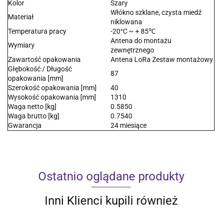
Kolor
Szary
Włókno szklane, czysta miedź
Materiał
niklowana
Temperatura pracy
-20°C ~ + 85℃
Antena do montażu
Wymiary
zewnętrznego
Zawartość opakowania
Antena LoRa Zestaw montażowy
Głębokość / Długość
87
opakowania [mm]
Szerokość opakowania [mm]
40
Wysokość opakowania [mm]
1310
Waga netto [kg]
0.5850
Waga brutto [kg]
0.7540
Gwarancja
24 miesiące
Ostatnio oglądane produkty
Inni Klienci kupili również