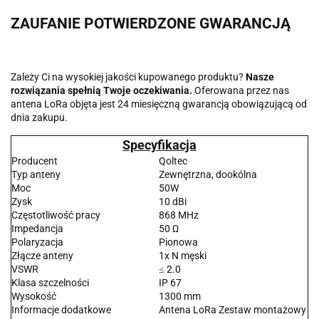
ZAUFANIE POTWIERDZONE GWARANCJĄ
Zależy Ci na wysokiej jakości kupowanego produktu?
Nasze
rozwiązania spełnią Twoje oczekiwania.
Oferowana przez nas
antena LoRa objęta jest 24 miesięczną gwarancją obowiązującą od
dnia zakupu.
Specyfikacja
Producent
Qoltec
Typ anteny
Zewnętrzna, dookólna
Moc
50W
Zysk
10 dBi
Częstotliwość pracy
868 MHz
Impedancja
50 Ω
Polaryzacja
Pionowa
Złącze anteny
1x N męski
VSWR
≤ 2.0
Klasa szczelności
IP 67
Wysokość
1300 mm
Informacje dodatkowe
Antena LoRa Zestaw montażowy