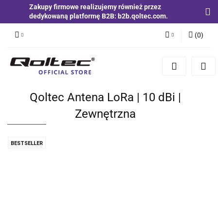
Zakupy firmowe realizujemy również przez
dedykowaną platformę B2B: b2b.qoltec.com.
(
0
)
Zaloguj się
Zarejestruj się
Dodaj zgłoszenie
Qoltec Antena LoRa | 10 dBi |
Zgody cookies
Zewnętrzna
BESTSELLER