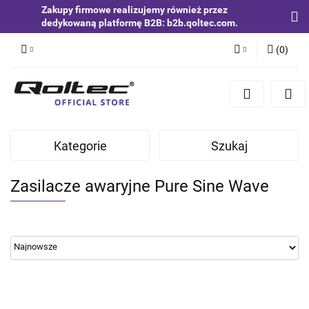
Zakupy firmowe realizujemy również przez
dedykowaną platformę B2B: b2b.qoltec.com.
(
0
)
Zaloguj się
Zarejestruj się
Dodaj zgłoszenie
Kategorie
Szukaj
Zgody cookies
Zasilacze awaryjne Pure Sine Wave