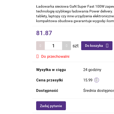
Ładowarka sieciowa GaN Super Fast 100W zapewn
technologię szybkiego ładowania Power delivery.
tablety, laptopy czy inne urządzenia elektroniczn
kompaktowa obudowa gwarantuje wygodę i komf
81.87
szt
Do koszyka
Do przechowalni
Wysyłka w ciągu
24 godziny
Cena przesyłki
15.99
Dostępność
Średnia dostępn
Zadaj pytanie