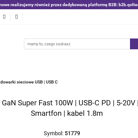
mowe realizujemy również przez dedykowaną platformę B2B: b2b.qolte
niki i detektory
Switche | Ethernet
Anteny LTE 4G 5G
O4
Nowości
Bestsellery
Qoltec B2B
Blog
 | Ethernet
Anteny LTE 4G 5G
Akumulatory LiFePO4
dowarki sieciowe USB | USB C
GaN Super Fast 100W | USB-C PD | 5-20V |
Smartfon | kabel 1.8m
Symbol:
51779