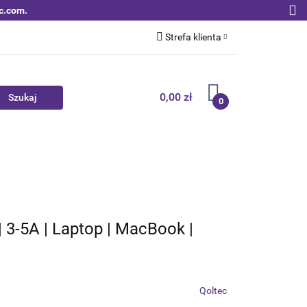
c.com.
Strefa klienta
Zaloguj się
Zarejestruj się
0,00 zł
0
Dodaj zgłoszenie
Zgody cookies
Nowości
Bestsellery
Qoltec B2B
 3-5A | Laptop | MacBook |
Qoltec