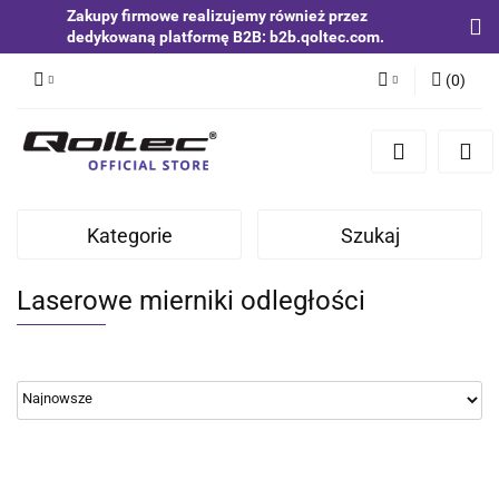
Zakupy firmowe realizujemy również przez
dedykowaną platformę B2B: b2b.qoltec.com.
(
0
)
Zaloguj się
Zarejestruj się
Dodaj zgłoszenie
Kategorie
Szukaj
Zgody cookies
Laserowe mierniki odległości