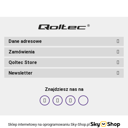
szkło |
szkło |
szkło |
szkło | Biał
szkło |
Czarn
Biały
Biały
Biały
Dane adresowe
Zamówienia
Qoltec Store
Newsletter
Znajdziesz nas na
Sklep internetowy na oprogramowaniu Sky-Shop.pl