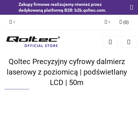
Zakupy firmowe realizujemy również przez
dedykowaną platformę B2B: b2b.qoltec.com.
(
0
)
Zaloguj się
Zarejestruj się
Dodaj zgłoszenie
Qoltec Precyzyjny cyfrowy dalmierz
Zgody cookies
laserowy z poziomicą | podświetlany
LCD | 50m