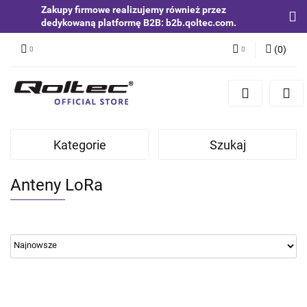
Zakupy firmowe realizujemy również przez
dedykowaną platformę B2B: b2b.qoltec.com.
(
0
)
Zaloguj się
Zarejestruj się
Dodaj zgłoszenie
Kategorie
Szukaj
Zgody cookies
Anteny LoRa