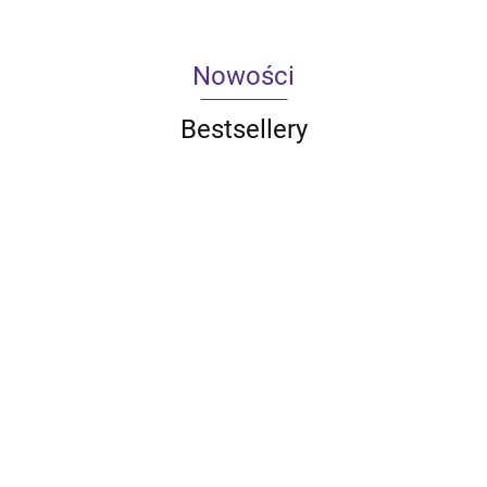
Nowości
Bestsellery
Qoltec
Qoltec
Qoltec
Qoltec
Inteligentne
Inteligentny
Inteligentny
Inteligentn
Qoltec
gniazdko
dotykowy
dotykowy
dotykowy
33.59
43.30
49.61
55.10
Ładowarka do
Wi-Fi 16A |
1-kanałowy
2-kanałowy
3-kanałow
akumulatorków
Timer |
włącznik
włącznik
włącznik
43.30
Ni-MH typu
Watomierz
wyłącznik
wyłącznik
wyłącznik
R03 AAA R6 AA
| Tuya |
światła |
światła |
światła |