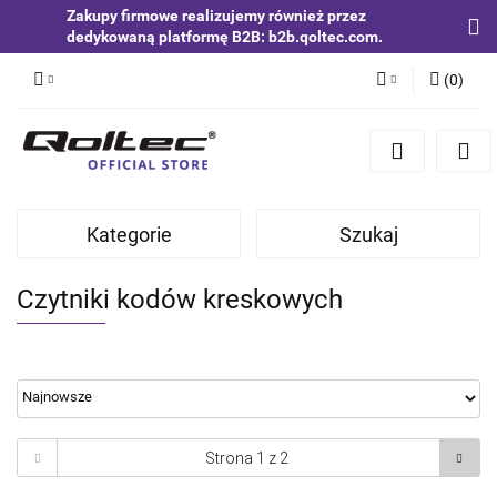
Zakupy firmowe realizujemy również przez
dedykowaną platformę B2B: b2b.qoltec.com.
(
0
)
Zaloguj się
Zarejestruj się
Dodaj zgłoszenie
Kategorie
Szukaj
Zgody cookies
Czytniki kodów kreskowych