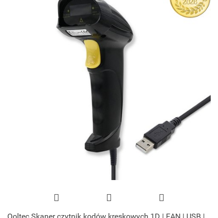
Qoltec Skaner czytnik kodów kreskowych 1D | EAN | USB |