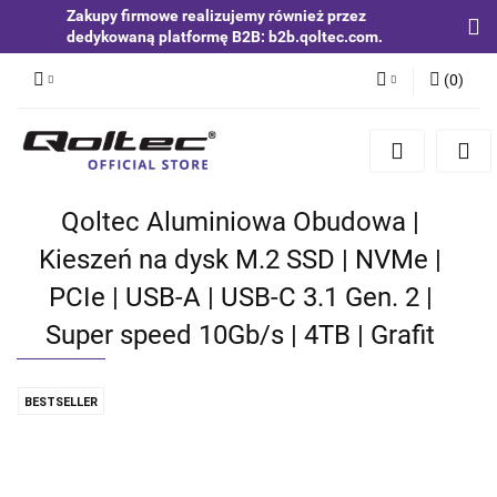
Zakupy firmowe realizujemy również przez
dedykowaną platformę B2B: b2b.qoltec.com.
(
0
)
Zaloguj się
Zarejestruj się
Dodaj zgłoszenie
Qoltec Aluminiowa Obudowa |
Zgody cookies
Kieszeń na dysk M.2 SSD | NVMe |
PCIe | USB-A | USB-C 3.1 Gen. 2 |
Super speed 10Gb/s | 4TB | Grafit
BESTSELLER