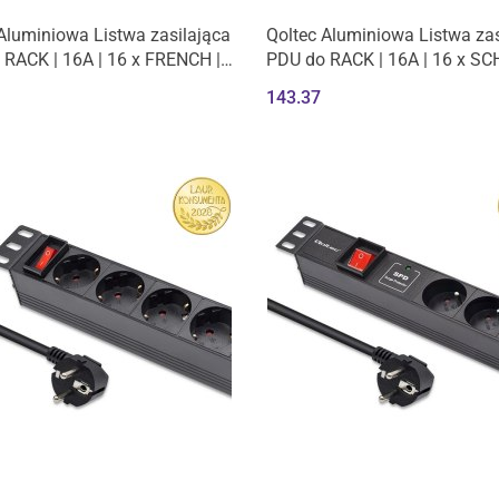
Aluminiowa Listwa zasilająca
Qoltec Aluminiowa Listwa zas
RACK | 16A | 16 x FRENCH |
PDU do RACK | 16A | 16 x S
a | 1.8m
Pionowa | 1.8m
143.37