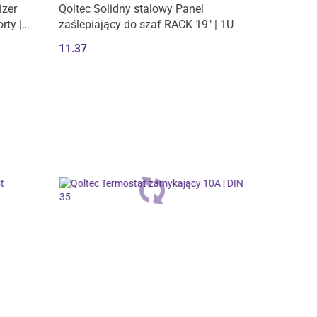
Produkt niedostępny
izer
Qoltec Solidny stalowy Panel
rty |
zaślepiający do szaf RACK 19" | 1U
11.37