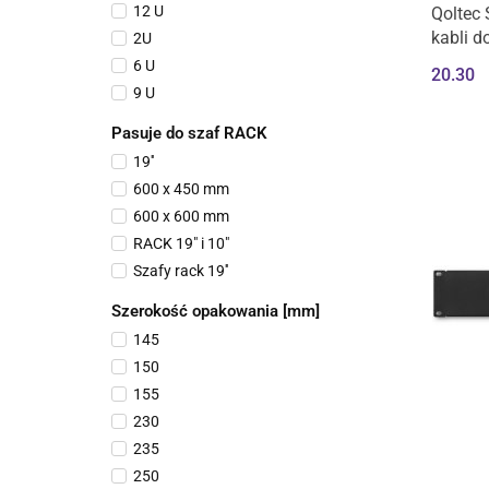
12 U
Qoltec 
kabli d
2U
6 U
20.30
9 U
Pasuje do szaf RACK
19''
600 x 450 mm
600 x 600 mm
RACK 19" i 10"
Szafy rack 19''
Szerokość opakowania [mm]
145
150
155
230
235
250