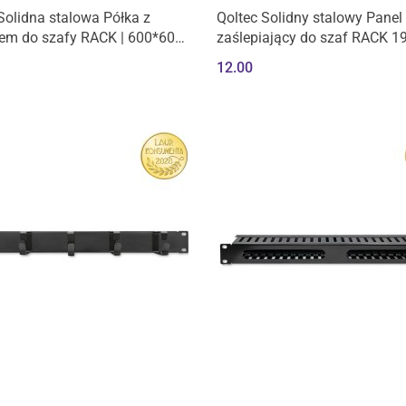
Solidna stalowa Półka z
Qoltec Solidny stalowy Panel
em do szafy RACK | 600*600
zaślepiający do szaf RACK 19
wana | Czarna
12.00