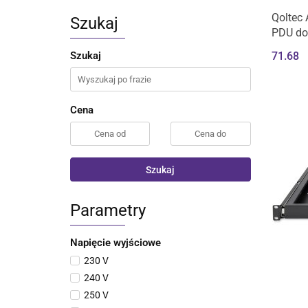
Qoltec 
Szukaj
PDU do 
4xSCHU
71.68
Szukaj
Cena
Szukaj
Parametry
Napięcie wyjściowe
230 V
240 V
250 V