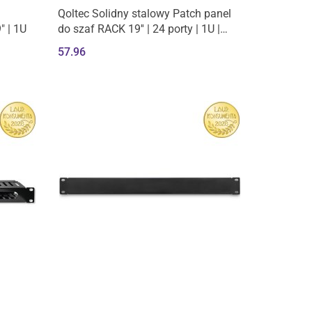
Qoltec Solidny stalowy Patch panel
" | 1U
do szaf RACK 19'' | 24 porty | 1U |
UTP | Czarny
57.96