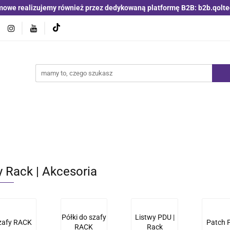
mowe realizujemy również przez dedykowaną platformę B2B: b2b.qolte
jniki i detektory
Switche | Ethernet
Anteny LTE 4G 5G
O4
Nowości
Bestsellery
Qoltec B2B
Blog
 | Ethernet
Anteny LTE 4G 5G
Akumulatory LiFePO4
y Rack | Akcesoria
Półki do szafy
Listwy PDU |
zafy RACK
Patch 
RACK
Rack