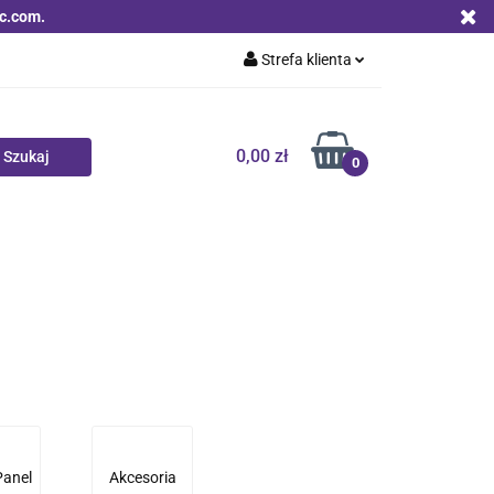
c.com.
Strefa klienta
Zaloguj się
Zarejestruj się
0,00 zł
0
Dodaj zgłoszenie
Zgody cookies
Nowości
Bestsellery
Qoltec B2B
Panel
Akcesoria