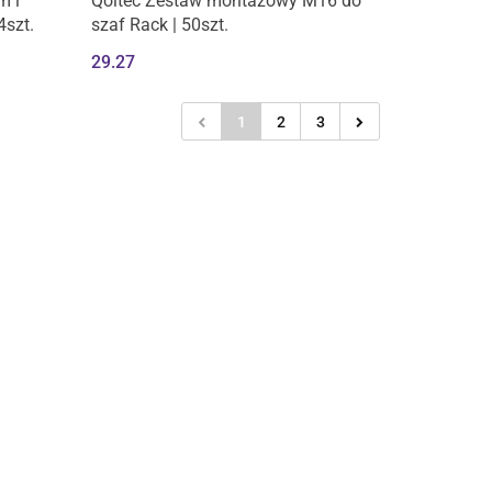
m i
Qoltec Zestaw montażowy M16 do
4szt.
szaf Rack | 50szt.
29.27
1
2
3