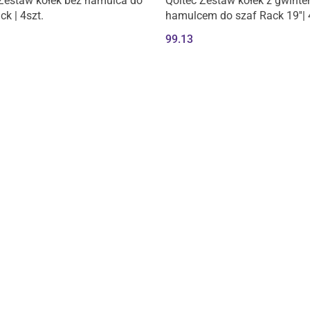
Zestaw kółek bez hamulca do
Qoltec Zestaw kółek z gwinte
ck | 4szt.
hamulcem do szaf Rack 19''| 
99.13