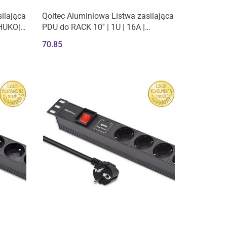
ilająca
Qoltec Aluminiowa Listwa zasilająca
CHUKO|
PDU do RACK 10'' | 1U | 16A |
4xFRENCH | 1.8m
70.85