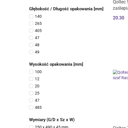
Qoltec 
330
zaślepi
Głębokość / Długość opakowania [mm]
484
140
20.30
485
265
490
405
494
47
495
48
50
49
500
500
505
Wysokość opakowania [mm]
510
570
100
520
62
12
55
65
20
595
70
25
600
80
47
63
880
485
630
95
50
635
Wymiary (G/D x Sz x W)
55
80
250 x 490 x 45 mm