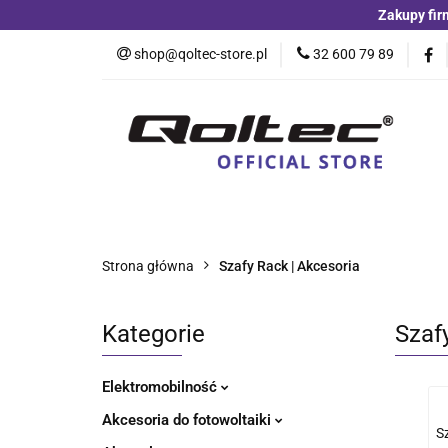
Zakupy fir
Kategorie
Czu
shop@qoltec-store.pl
32 600 79 89
Akumulatory LiFeP
Kategorie
Czujniki i detektory
Switche
Blog
Strona główna
Szafy Rack | Akcesoria
Kategorie
Szaf
Elektromobilność
Akcesoria do fotowoltaiki
S