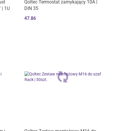
Produkt niedostępny
ust
Qoltec Termostat zamykający 10A |
 | 1U
DIN 35
47.86