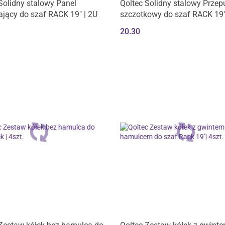
Produkt niedostępny
Solidny stalowy Panel
Qoltec Solidny stalowy Przep
ający do szaf RACK 19" | 2U
szczotkowy do szaf RACK 19"
20.30