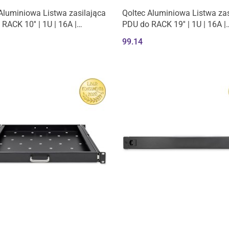
Aluminiowa Listwa zasilająca
Qoltec Aluminiowa Listwa zas
RACK 10'' | 1U | 16A |
PDU do RACK 19'' | 1U | 16A |
KO | 1.8m
6xFRENCH | 1.8m
99.14