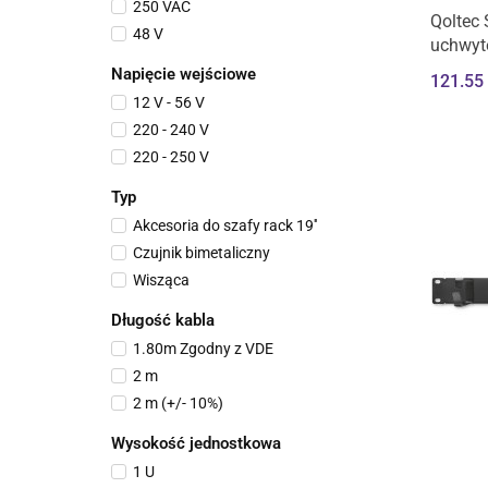
250 VAC
Qoltec 
48 V
uchwyt
| Wysu
Napięcie wejściowe
121.55
12 V - 56 V
220 - 240 V
220 - 250 V
Typ
Akcesoria do szafy rack 19''
Czujnik bimetaliczny
Wisząca
Długość kabla
1.80m Zgodny z VDE
2 m
2 m (+/- 10%)
Wysokość jednostkowa
1 U