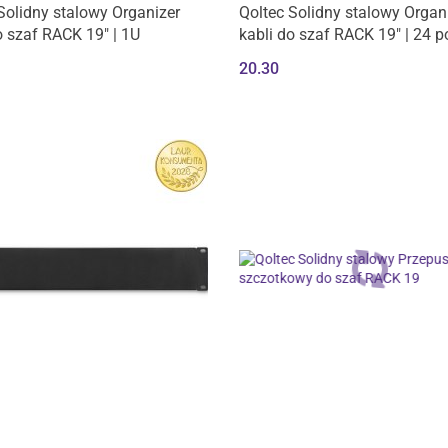
Produkt niedostępny
Solidny stalowy Organizer
Qoltec Solidny stalowy Organ
o szaf RACK 19" | 1U
kabli do szaf RACK 19" | 24 po
1U
20.30