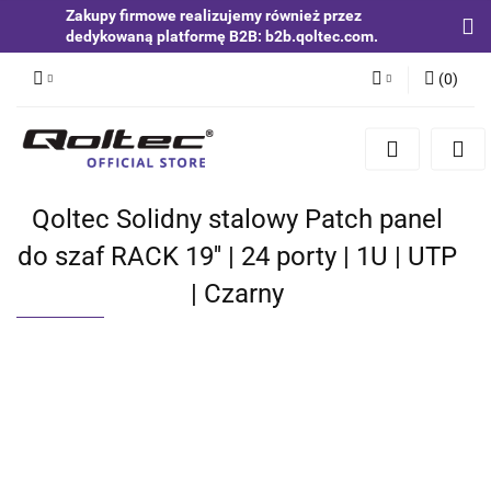
Zakupy firmowe realizujemy również przez
dedykowaną platformę B2B: b2b.qoltec.com.
(
0
)
Zaloguj się
Zarejestruj się
Dodaj zgłoszenie
Qoltec Solidny stalowy Patch panel
Zgody cookies
do szaf RACK 19'' | 24 porty | 1U | UTP
| Czarny