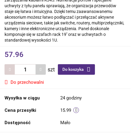
zarządzania kablami RJ45. Numeracja portów i specjalne
uchwyty z tyłu panelu sprawiają, że organizacja przewodów
staje się łatwa i intuicyjna. Dzięki temu zaawansowanemu
akcesorium możesz łatwo podłączać i przełączać aktywne
urządzenia sieciowe, takie jak switche, routery, multiprzełączniki,
kamery i inne elektroniczne urządzenia. Panel doskonale
komponuje się w szafach rack 19'' oraz w uchwytach o
standardowej wysokości 1U.
57.96
szt
Do koszyka
Do przechowalni
Wysyłka w ciągu
24 godziny
Cena przesyłki
15.99
Dostępność
Mało