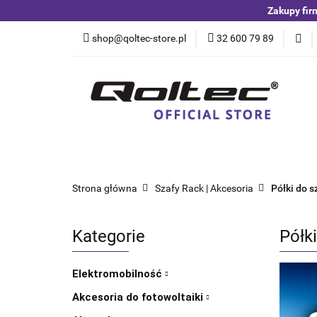
Zakupy fir
Kategorie
Czuj
shop@qoltec-store.pl
32 600 79 89
Akumulatory LiFeP
Kategorie
Czujniki i detektory
Switche
Blog
Strona główna
Szafy Rack | Akcesoria
Półki do 
Kategorie
Półk
Elektromobilność
Akcesoria do fotowoltaiki