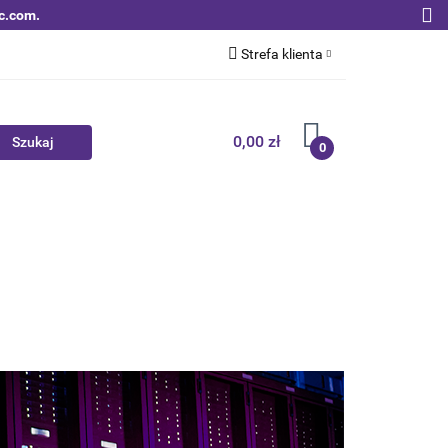
c.com.
Strefa klienta
Zaloguj się
Zarejestruj się
0,00 zł
0
Dodaj zgłoszenie
Zgody cookies
Nowości
Bestsellery
Qoltec B2B