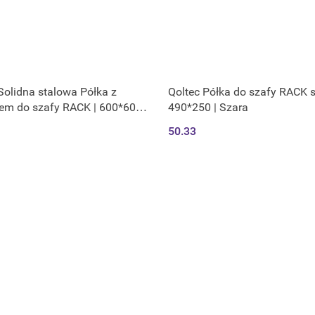
Solidna stalowa Półka z
Qoltec Półka do szafy RACK st
em do szafy RACK | 600*600
490*250 | Szara
wana | Czarna
50.33