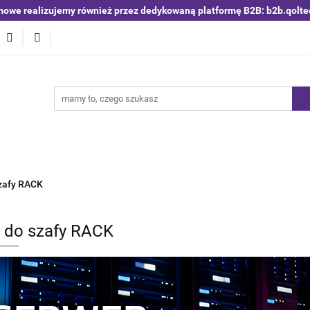
mowe realizujemy również przez dedykowaną platformę B2B: b2b.qolte
niki i detektory
Switche | Ethernet
Anteny LTE 4G 5G
O4
Nowości
Bestsellery
Qoltec B2B
Blog
 | Ethernet
Anteny LTE 4G 5G
Akumulatory LiFePO4
szafy RACK
i do szafy RACK