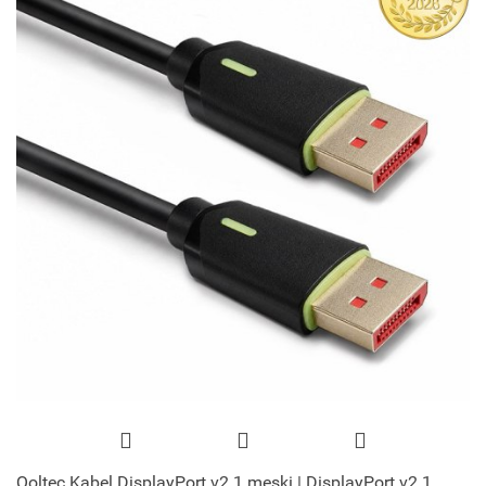
Qoltec Kabel DisplayPort v2.1 męski | DisplayPort v2.1