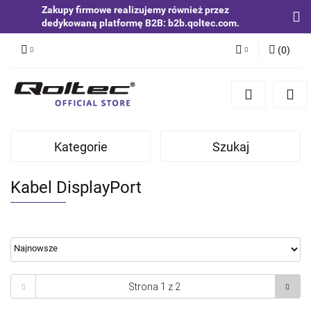
Zakupy firmowe realizujemy również przez
dedykowaną platformę B2B: b2b.qoltec.com.
(
0
)
Zaloguj się
Zarejestruj się
Dodaj zgłoszenie
Kategorie
Szukaj
Zgody cookies
Kabel DisplayPort