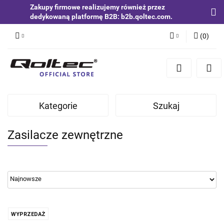
Zakupy firmowe realizujemy również przez
dedykowaną platformę B2B: b2b.qoltec.com.
(
0
)
Zaloguj się
Zarejestruj się
Dodaj zgłoszenie
Kategorie
Szukaj
Zgody cookies
Zasilacze zewnętrzne
WYPRZEDAŻ