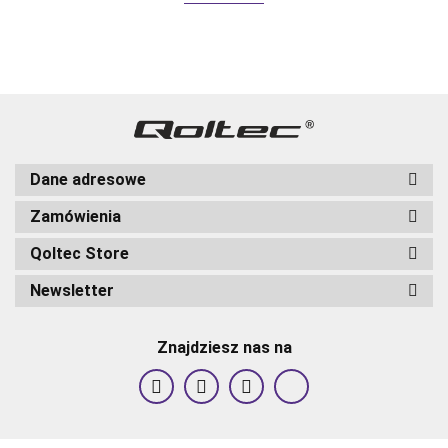
szkło |
szkło |
szkło | Cza
Czarn
Czarn
Dane adresowe
Zamówienia
Qoltec Store
Newsletter
Znajdziesz nas na