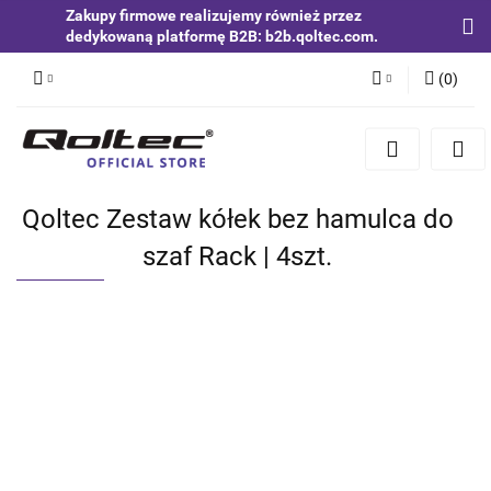
Zakupy firmowe realizujemy również przez
dedykowaną platformę B2B: b2b.qoltec.com.
(
0
)
Zaloguj się
Zarejestruj się
Dodaj zgłoszenie
Qoltec Zestaw kółek bez hamulca do
Zgody cookies
szaf Rack | 4szt.