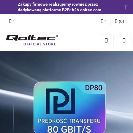
Zakupy firmowe realizujemy również przez
dedykowaną platformę B2B: b2b.qoltec.com.
(
0
)
Zaloguj się
Zarejestruj się
Dodaj zgłoszenie
Zgody cookies