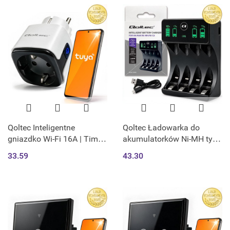
Qoltec Inteligentne
Qoltec Ładowarka do
gniazdko Wi-Fi 16A | Timer
akumulatorków Ni-MH typu
| Watomierz | Tuya | Smart
R03 AAA R6 AA | LCD |
33.59
43.30
Life | Amazon Alexa |
Kabel USB-C | Czarna
Google assistant