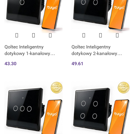
Qoltec Inteligentny
Qoltec Inteligentny
dotykowy 1-kanałowy
dotykowy 2-kanałowy
włącznik wyłącznik światła
włącznik wyłącznik światła
43.30
49.61
| Wi-Fi | Timer | Tuya |
| Wi-Fi | Timer | Tuya |
Smart life | Hartowane
Smart life | Hartowane
szkło | Czarn
szkło | Czarn