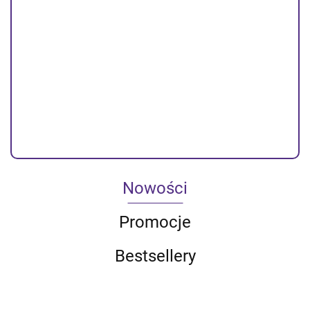
3.4A | USB + kabel Micro USB
-44%
5.79
10.26
Dostępność
Duża dostępność
Do końca promocji pozostało
Nowości
Promocje
Bestsellery