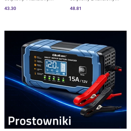
włącznik wyłącznik światła
włącznik wyłącznik światła
43.30
48.81
| Wi-Fi | Timer | Tuya |
| Wi-Fi | Timer | Tuya |
Smart life | Hartowane
Smart life | Hartowane
szkło | Biały
szkło | Biały