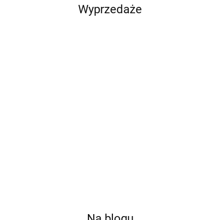
Wyprzedaże
Qoltec
Qoltec
Qoltec
Qoltec Cyfrowy
Balanser
Cyfrowy tester
Cyfrowy tester
tester
napięcia 48V
akumulatora
akumulatora z
akumulatora z
221.40
216.09
90.68
111.19
do
3w1 z LCD |
LCD | Polskie
wyświetlaczem
akumulatorów
Polskie Menu |
Menu | 12V |
LCD | 12V |
4 x 12V | 10A |
6V | 12V | 24V
AGM | GEL |
24V | 3Ah-
LiFePO4 AGM
| 10Ah-200Ah
STD | 30-
250Ah
GEL
220AH
Na blogu