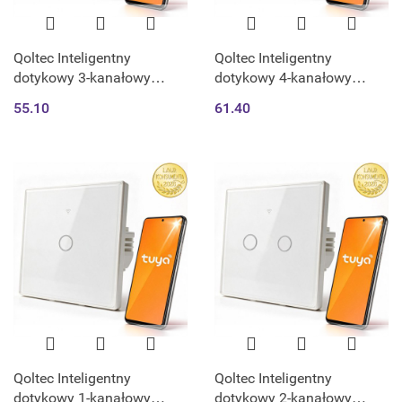
Qoltec Inteligentny
Qoltec Inteligentny
dotykowy 3-kanałowy
dotykowy 4-kanałowy
włącznik wyłącznik światła
włącznik wyłącznik światła
55.10
61.40
| Wi-Fi | Timer | Tuya |
| Wi-Fi | Timer | Tuya |
Smart life | Hartowane
Smart life | Hartowane
szkło | Czar
szkło | Czarn
Qoltec Inteligentny
Qoltec Inteligentny
dotykowy 1-kanałowy
dotykowy 2-kanałowy