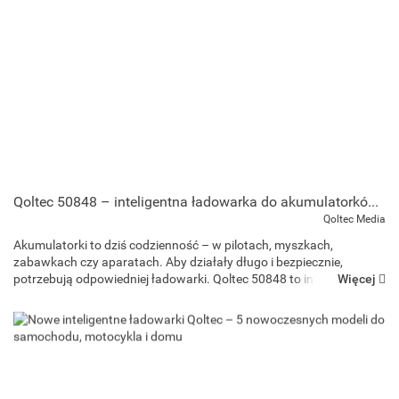
Qoltec 50848 – inteligentna ładowarka do akumulatorków AA/AAA Ni-MH i Ni-Cd z LCD i USB-C
Qoltec Media
Akumulatorki to dziś codzienność – w pilotach, myszkach,
zabawkach czy aparatach. Aby działały długo i bezpiecznie,
Więcej
potrzebują odpowiedniej ładowarki. Qoltec 50848 to inteligentna
ładowarka z mikroprocesorem i wyświetlaczem LCD, która sama ...