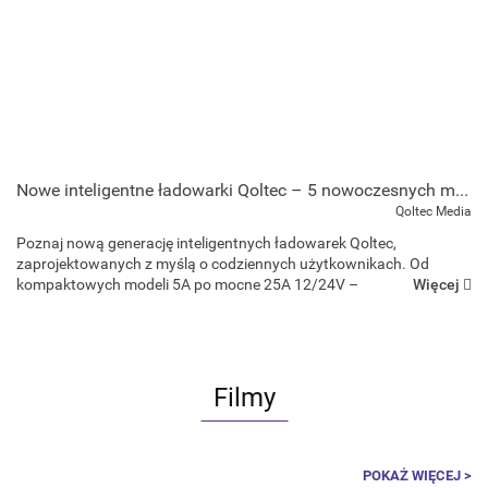
Nowe inteligentne ładowarki Qoltec – 5 nowoczesnych modeli do samochodu, motocykla i domu
Qoltec Media
Poznaj nową generację inteligentnych ładowarek Qoltec,
zaprojektowanych z myślą o codziennych użytkownikach. Od
Więcej
kompaktowych modeli 5A po mocne 25A 12/24V –
mikroprocesorowe prostowniki zapewniają bezpieczne,
automatyczne i wydajne ładowanie akumula...
Filmy
POKAŻ WIĘCEJ >