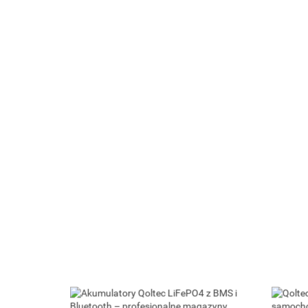
Qoltec Balanser napięcia 48V do
akumulatorów 4 x 12V | 10A |
Qoltec Cyf
LiFePO4 AGM GEL
221.40
LCD | Polsk
10Ah-200
216.09