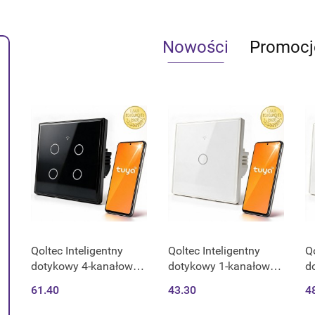
Nowości
Promocj
Qoltec Inteligentny
Qoltec Inteligentny
Qo
dotykowy 4-kanałowy
dotykowy 1-kanałowy
d
włącznik wyłącznik
włącznik wyłącznik
w
61.40
43.30
4
światła | Wi-Fi | Timer |
światła | Wi-Fi | Timer |
św
Tuya | Smart life |
Tuya | Smart life |
Tu