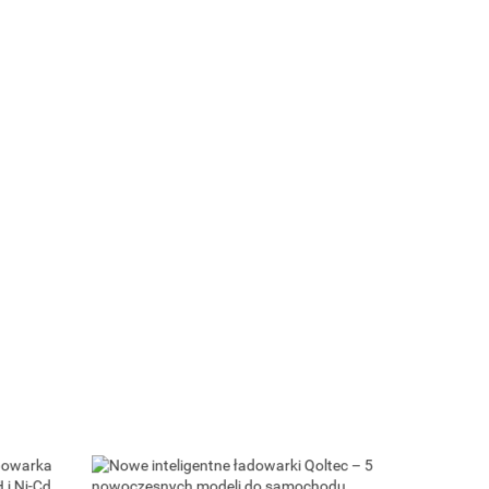
Qoltec Cyfrowy tester akumulatora z
wyświetlaczem LCD | 12V | 24V | 3Ah-
250Ah
ra z LCD |
111.19
| STD | 30-