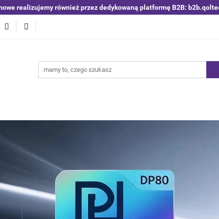
mowe realizujemy również przez dedykowaną platformę B2B: b2b.qolte
niki i detektory
Switche | Ethernet
Anteny LTE 4G 5G
O4
Nowości
Bestsellery
Qoltec B2B
Blog
 | Ethernet
Anteny LTE 4G 5G
Akumulatory LiFePO4