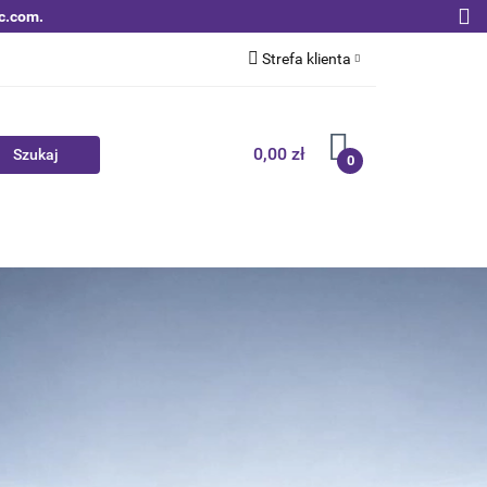
c.com.
Strefa klienta
Zaloguj się
Zarejestruj się
0,00 zł
0
Dodaj zgłoszenie
Zgody cookies
Nowości
Bestsellery
Qoltec B2B