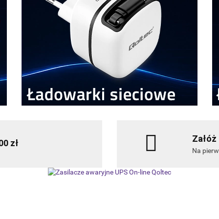
Załóż 
00 zł
Na pier