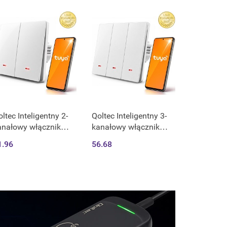
artowane szkło | Biały
Hartowane szkło | Biał
ltec Inteligentny 2-
Qoltec Inteligentny 3-
anałowy włącznik
kanałowy włącznik
łacznik światła | Wi-
wyłacznik światła | Wi-
1.96
56.68
 |Timer| Tuya | Smart
Fi | Timer| Tuya | Smart
fe | Biały
life | Biały