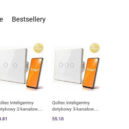
e
Bestsellery
ltec Inteligentny
Qoltec Inteligentny
otykowy 2-kanałowy
dotykowy 3-kanałowy
łącznik wyłącznik
włącznik wyłącznik
8.81
55.10
iatła | Wi-Fi | Timer |
światła | Wi-Fi | Timer |
ya | Smart life |
Tuya | Smart life |