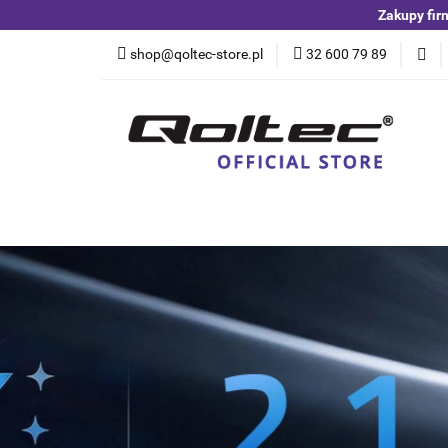
Zakupy fir
Kategorie
Czuj
shop@qoltec-store.pl
32 600 79 89
Akumulatory LiFeP
Kategorie
Czujniki i detektory
Switche
Blog