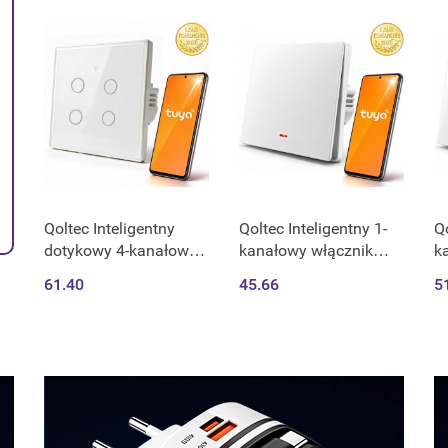
Hartowane szkło |
Hartowane szkło | Biały
H
Czarn
Qoltec Inteligentny
Qoltec Inteligentny 1-
Qo
dotykowy 4-kanałowy
kanałowy włącznik
k
włącznik wyłacznik
wyłacznik światła | Wi-
wy
61.40
45.66
5
światła | Wi-Fi | Timer|
Fi | Timer | Tuya |
Fi
Tuya | Smart life |
Smart life | Biały
li
Hartowane szkło | Biały