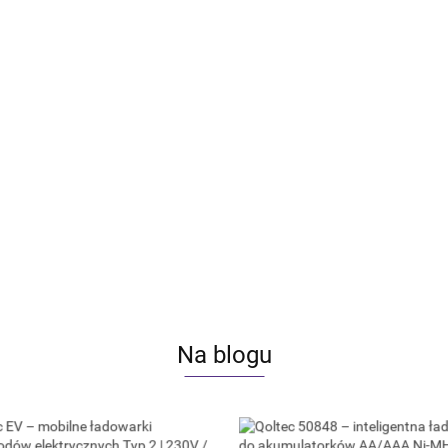
rowy tester akumulatora 3w1 z
Qoltec Cyfrowy tester akumulato
ie Menu | 6V | 12V | 24V |
Polskie Menu | 12V | AGM | GEL 
Ah
220AH
90.68
Na blogu