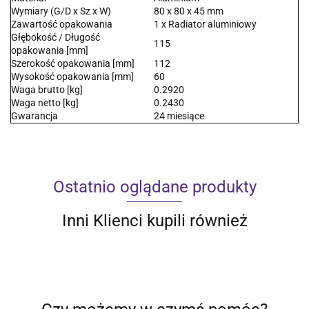
Wymiary (G/D x Sz x W)
80 x 80 x 45 mm
Zawartość opakowania
1 x Radiator aluminiowy
Głębokość / Długość
115
opakowania [mm]
Szerokość opakowania [mm]
112
Wysokość opakowania [mm]
60
Waga brutto [kg]
0.2920
Waga netto [kg]
0.2430
Gwarancja
24 miesiące
Ostatnio oglądane produkty
Inni Klienci kupili również