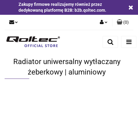
Zakupy firmowe realizujemy również przez
dedykowaną platformę B2B: b2b.qoltec.com.
(
0
)
Zaloguj się
Zarejestruj się
Dodaj zgłoszenie
Radiator uniwersalny wytłaczany
Zgody cookies
żeberkowy | aluminiowy