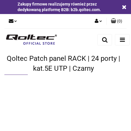
Zakupy firmowe realizujemy również przez
dedykowaną platformę B2B: b2b.qoltec.com.
(
0
)
Zaloguj się
Zarejestruj się
Dodaj zgłoszenie
Qoltec Patch panel RACK | 24 porty |
Zgody cookies
kat.5E UTP | Czarny