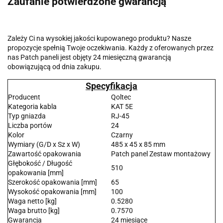
Zaufanie potwierdzone gwarancją
Zależy Ci na wysokiej jakości kupowanego produktu? Nasze
propozycje spełnią Twoje oczekiwania. Każdy z oferowanych przez
nas Patch paneli jest objęty 24 miesięczną gwarancją
obowiązującą od dnia zakupu.
Specyfikacja
Producent
Qoltec
Kategoria kabla
KAT 5E
Typ gniazda
RJ-45
Liczba portów
24
Kolor
Czarny
Wymiary (G/D x Sz x W)
485 x 45 x 85 mm
Zawartość opakowania
Patch panel Zestaw montażowy
Głębokość / Długość
510
opakowania [mm]
Szerokość opakowania [mm]
65
Wysokość opakowania [mm]
100
Waga netto [kg]
0.5280
Waga brutto [kg]
0.7570
Gwarancja
24 miesiące