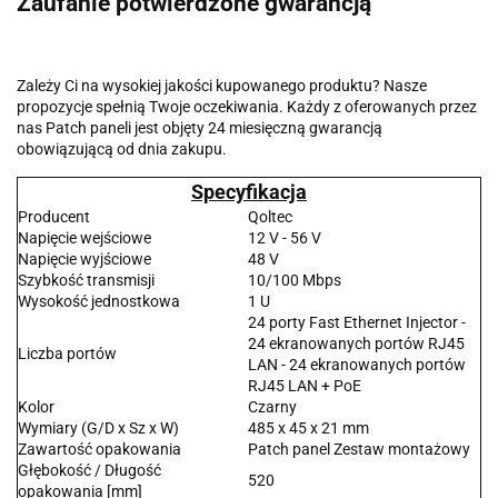
Zaufanie potwierdzone gwarancją
Zależy Ci na wysokiej jakości kupowanego produktu? Nasze
propozycje spełnią Twoje oczekiwania. Każdy z oferowanych przez
nas Patch paneli jest objęty 24 miesięczną gwarancją
obowiązującą od dnia zakupu.
Specyfikacja
Producent
Qoltec
Napięcie wejściowe
12 V - 56 V
Napięcie wyjściowe
48 V
Szybkość transmisji
10/100 Mbps
Wysokość jednostkowa
1 U
24 porty Fast Ethernet Injector -
24 ekranowanych portów RJ45
Liczba portów
LAN - 24 ekranowanych portów
RJ45 LAN + PoE
Kolor
Czarny
Wymiary (G/D x Sz x W)
485 x 45 x 21 mm
Zawartość opakowania
Patch panel Zestaw montażowy
Głębokość / Długość
520
opakowania [mm]