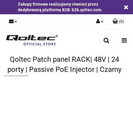
Zakupy firmowe realizujemy również przez
dedykowaną platformę B2B: b2b.qoltec.com.
(
0
)
Zaloguj się
Zarejestruj się
Dodaj zgłoszenie
Qoltec Patch panel RACK| 48V | 24
Zgody cookies
porty | Passive PoE Injector | Czarny