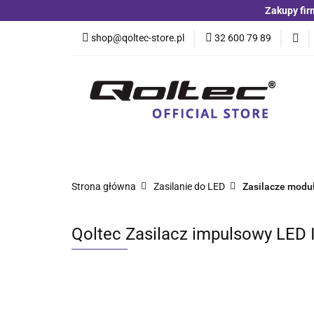
Zakupy fir
Kategorie
Czuj
shop@qoltec-store.pl
32 600 79 89
Akumulatory LiFeP
Kategorie
Czujniki i detektory
Switche
Blog
Strona główna
Zasilanie do LED
Zasilacze modu
Qoltec Zasilacz impulsowy LED I