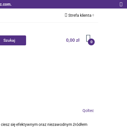
c.com.
Strefa klienta
Zaloguj się
Zarejestruj się
0,00 zł
0
Dodaj zgłoszenie
Zgody cookies
Nowości
Bestsellery
Qoltec B2B
Qoltec
i ciesz się efektywnym oraz niezawodnym źródłem