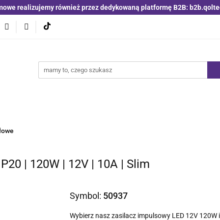
mowe realizujemy również przez dedykowaną platformę B2B: b2b.qolte
niki i detektory
Switche | Ethernet
Anteny LTE 4G 5G
O4
Nowości
Bestsellery
Qoltec B2B
Blog
 | Ethernet
Anteny LTE 4G 5G
Akumulatory LiFePO4
łowe
P20 | 120W | 12V | 10A | Slim
Symbol:
50937
Wybierz nasz zasilacz impulsowy LED 12V 120W 