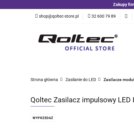
Zakupy fir
Kategorie
Czuj
shop@qoltec-store.pl
32 600 79 89
Akumulatory LiFeP
Kategorie
Czujniki i detektory
Switche
Blog
Strona główna
Zasilanie do LED
Zasilacze modu
Qoltec Zasilacz impulsowy LED IP
WYPRZEDAŻ