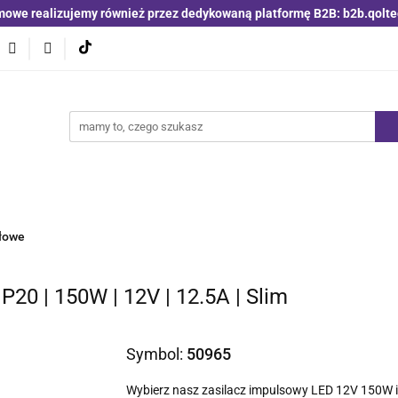
mowe realizujemy również przez dedykowaną platformę B2B: b2b.qolte
niki i detektory
Switche | Ethernet
Anteny LTE 4G 5G
O4
Nowości
Bestsellery
Qoltec B2B
Blog
 | Ethernet
Anteny LTE 4G 5G
Akumulatory LiFePO4
łowe
20 | 150W | 12V | 12.5A | Slim
Symbol:
50965
Wybierz nasz zasilacz impulsowy LED 12V 150W 