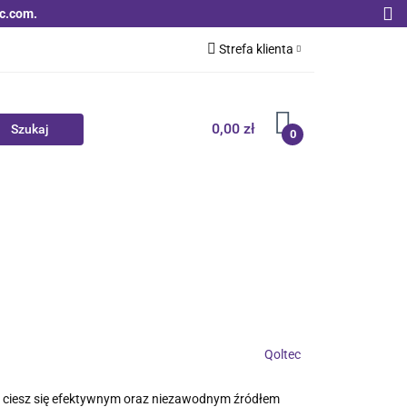
c.com.
Strefa klienta
Zaloguj się
Zarejestruj się
0,00 zł
0
Dodaj zgłoszenie
Zgody cookies
Nowości
Bestsellery
Qoltec B2B
Qoltec
i ciesz się efektywnym oraz niezawodnym źródłem