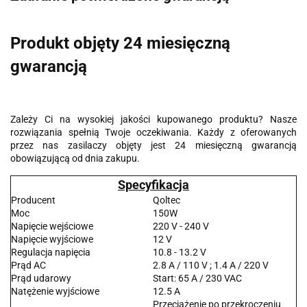
Produkt objęty 24 miesięczną
gwarancją
Zależy Ci na wysokiej jakości kupowanego produktu? Nasze
rozwiązania spełnią Twoje oczekiwania. Każdy z oferowanych
przez nas zasilaczy objęty jest 24 miesięczną gwarancją
obowiązującą od dnia zakupu.
Specyfikacja
Producent
Qoltec
Moc
150W
Napięcie wejściowe
220 V - 240 V
Napięcie wyjściowe
12 V
Regulacja napięcia
10.8 - 13.2 V
Prąd AC
2.8 A / 110 V ; 1.4 A / 220 V
Prąd udarowy
Start: 65 A / 230 VAC
Natężenie wyjściowe
12.5 A
Przeciążenie po przekroczeniu