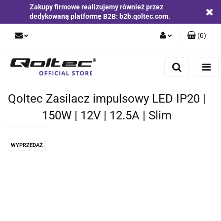
Zakupy firmowe realizujemy również przez
dedykowaną platformę B2B: b2b.qoltec.com.
(
0
)
Zaloguj się
Zarejestruj się
Dodaj zgłoszenie
Qoltec Zasilacz impulsowy LED IP20 |
Zgody cookies
150W | 12V | 12.5A | Slim
WYPRZEDAŻ