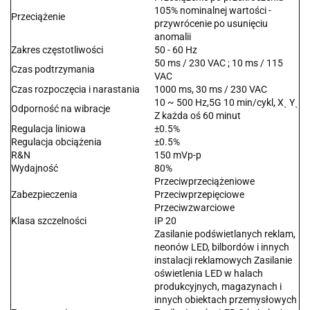
105% nominalnej wartości -
Przeciążenie
przywrócenie po usunięciu
anomalii
Zakres częstotliwości
50 - 60 Hz
50 ms / 230 VAC ; 10 ms / 115
Czas podtrzymania
VAC
Czas rozpoczęcia i narastania
1000 ms, 30 ms / 230 VAC
10 ~ 500 Hz,5G 10 min/cykl, Xˎ Yˎ
Odporność na wibracje
Z każda oś 60 minut
Regulacja liniowa
±0.5%
Regulacja obciążenia
±0.5%
R&N
150 mVp-p
Wydajność
80%
Przeciwprzeciążeniowe
Zabezpieczenia
Przeciwprzepięciowe
Przeciwzwarciowe
Klasa szczelności
IP 20
Zasilanie podświetlanych reklam,
neonów LED, bilbordów i innych
instalacji reklamowych Zasilanie
oświetlenia LED w halach
produkcyjnych, magazynach i
innych obiektach przemysłowych