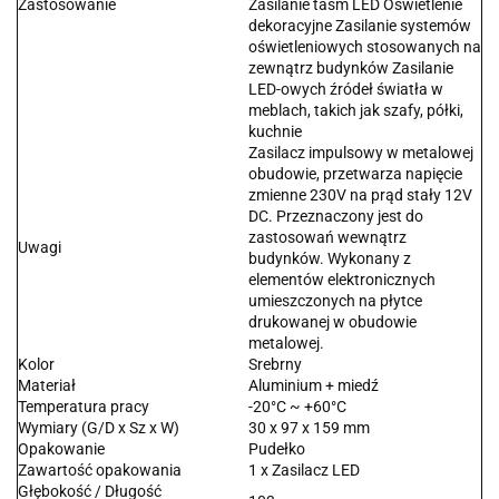
Zastosowanie
Zasilanie taśm LED Oświetlenie
dekoracyjne Zasilanie systemów
oświetleniowych stosowanych na
zewnątrz budynków Zasilanie
LED-owych źródeł światła w
meblach, takich jak szafy, półki,
kuchnie
Zasilacz impulsowy w metalowej
obudowie, przetwarza napięcie
zmienne 230V na prąd stały 12V
DC. Przeznaczony jest do
zastosowań wewnątrz
Uwagi
budynków. Wykonany z
elementów elektronicznych
umieszczonych na płytce
drukowanej w obudowie
metalowej.
Kolor
Srebrny
Materiał
Aluminium + miedź
Temperatura pracy
-20°C ~ +60°C
Wymiary (G/D x Sz x W)
30 x 97 x 159 mm
Opakowanie
Pudełko
Zawartość opakowania
1 x Zasilacz LED
Głębokość / Długość