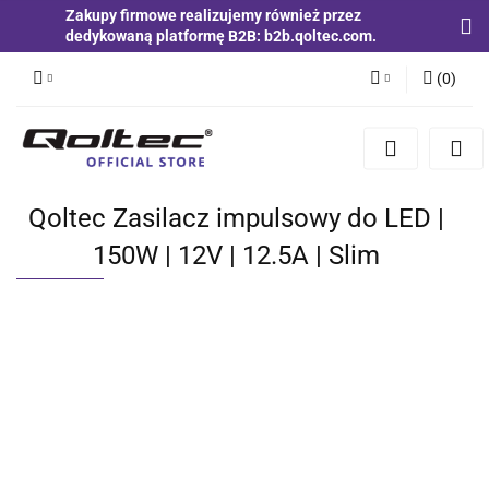
Zakupy firmowe realizujemy również przez
dedykowaną platformę B2B: b2b.qoltec.com.
(
0
)
Zaloguj się
Zarejestruj się
Dodaj zgłoszenie
Qoltec Zasilacz impulsowy do LED |
Zgody cookies
150W | 12V | 12.5A | Slim