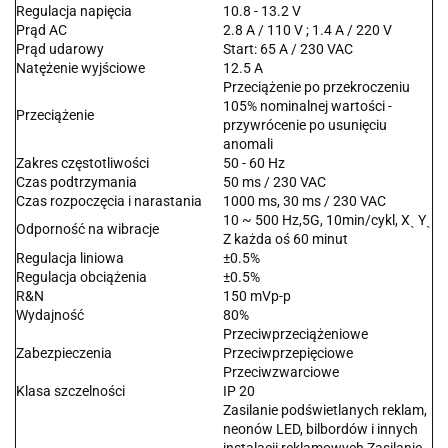
Regulacja napięcia
10.8 - 13.2 V
Prąd AC
2.8 A / 110 V ; 1.4 A / 220 V
Prąd udarowy
Start: 65 A / 230 VAC
Natężenie wyjściowe
12.5 A
Przeciążenie po przekroczeniu
105% nominalnej wartości -
Przeciążenie
przywrócenie po usunięciu
anomali
Zakres częstotliwości
50 - 60 Hz
Czas podtrzymania
50 ms / 230 VAC
Czas rozpoczęcia i narastania
1000 ms, 30 ms / 230 VAC
10 ~ 500 Hz,5G, 10min/cykl, Xˎ Yˎ
Odporność na wibracje
Z każda oś 60 minut
Regulacja liniowa
±0.5%
Regulacja obciążenia
±0.5%
R&N
150 mVp-p
Wydajność
80%
Przeciwprzeciążeniowe
Zabezpieczenia
Przeciwprzepięciowe
Przeciwzwarciowe
Klasa szczelności
IP 20
Zasilanie podświetlanych reklam,
neonów LED, bilbordów i innych
instalacji reklamowych Zasilanie