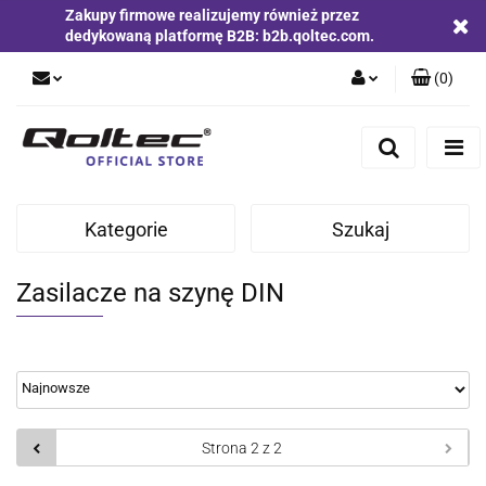
Zakupy firmowe realizujemy również przez
dedykowaną platformę B2B: b2b.qoltec.com.
(
0
)
Zaloguj się
Zarejestruj się
Dodaj zgłoszenie
Kategorie
Szukaj
Zgody cookies
Zasilacze na szynę DIN