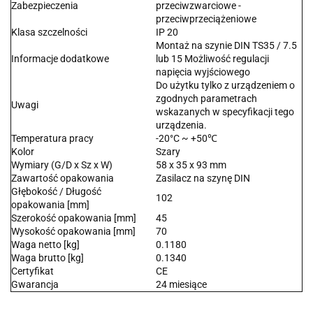
Zabezpieczenia
przeciwzwarciowe -
przeciwprzeciążeniowe
Klasa szczelności
IP 20
Montaż na szynie DIN TS35 / 7.5
Informacje dodatkowe
lub 15 Możliwość regulacji
napięcia wyjściowego
Do użytku tylko z urządzeniem o
zgodnych parametrach
Uwagi
wskazanych w specyfikacji tego
urządzenia.
Temperatura pracy
-20°C ~ +50℃
Kolor
Szary
Wymiary (G/D x Sz x W)
58 x 35 x 93 mm
Zawartość opakowania
Zasilacz na szynę DIN
Głębokość / Długość
102
opakowania [mm]
Szerokość opakowania [mm]
45
Wysokość opakowania [mm]
70
Waga netto [kg]
0.1180
Waga brutto [kg]
0.1340
Certyfikat
CE
Gwarancja
24 miesiące