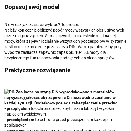
Dopasuj swój model
Nie wiesz jaki zasilacz wybrać? To proste:
Należy koniecznie obliczyć pobór mocy wszystkich obsługiwanych
przez niego urządzeń. Suma pozwoli na określenie minimalnej
mocy, która zapewni działanie wszystkich podzespołów w systemie
zasilanych z konkretnego zasilacza DIN. Warto pamiętać, by przy
wyborze zasilacza zapewnić zapas ok. 10-15% mocy dla
bezpiecznego funkcjonowania podpiętych do niego sprzętów.
Praktyczne rozwiązanie
Zasilacze na szynę DIN wyprodukowano z materiałów
najwyższej jakości, aby zapewnić Ci niezawodne zasilanie w
każdej sytuacji. Dodatkowo posiada zabezpieczenia przeciw:
- przepięciom
to ochrona przed zbyt niskim lub zbyt wysokim
napięciem wejściowym,
- przeciążeniom
to ochrona przed przeciążeniem każdej z linii
zasilających,
- zwarciom
to ochrona przed zwarciem w obwodzie zasilacza