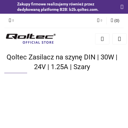
Zakupy firmowe realizujemy również przez
dedykowaną platformę B2B: b2b.qoltec.com.
(
0
)
Zaloguj się
Zarejestruj się
Dodaj zgłoszenie
Qoltec Zasilacz na szynę DIN | 30W |
Zgody cookies
24V | 1.25A | Szary