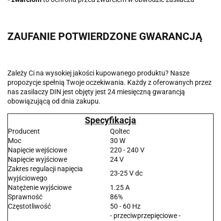
ZAUFANIE POTWIERDZONE GWARANCJĄ
Zależy Ci na wysokiej jakości kupowanego produktu? Nasze
propozycje spełnią Twoje oczekiwania. Każdy z oferowanych przez
nas zasilaczy DIN jest objęty jest 24 miesięczną gwarancją
obowiązującą od dnia zakupu.
Specyfikacja
Producent
Qoltec
Moc
30 W
Napięcie wejściowe
220 - 240 V
Napięcie wyjściowe
24 V
Zakres regulacji napięcia
23-25 V dc
wyjściowego
Natężenie wyjściowe
1.25 A
Sprawność
86%
Częstotliwość
50 - 60 Hz
- przeciwprzepięciowe -