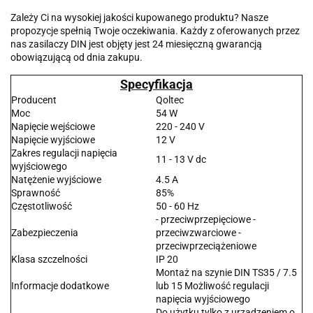
Zależy Ci na wysokiej jakości kupowanego produktu? Nasze
propozycje spełnią Twoje oczekiwania. Każdy z oferowanych przez
nas zasilaczy DIN jest objęty jest 24 miesięczną gwarancją
obowiązującą od dnia zakupu.
Specyfikacja
Producent
Qoltec
Moc
54 W
Napięcie wejściowe
220 - 240 V
Napięcie wyjściowe
12 V
Zakres regulacji napięcia
11 - 13 V dc
wyjściowego
Natężenie wyjściowe
4.5 A
Sprawność
85%
Częstotliwość
50 - 60 Hz
- przeciwprzepięciowe -
Zabezpieczenia
przeciwzwarciowe -
przeciwprzeciążeniowe
Klasa szczelności
IP 20
Montaż na szynie DIN TS35 / 7.5
Informacje dodatkowe
lub 15 Możliwość regulacji
napięcia wyjściowego
Do użytku tylko z urządzeniem o