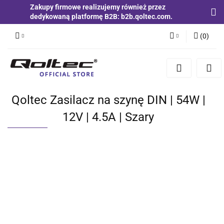
Zakupy firmowe realizujemy również przez
dedykowaną platformę B2B: b2b.qoltec.com.
(
0
)
Zaloguj się
Zarejestruj się
Dodaj zgłoszenie
Qoltec Zasilacz na szynę DIN | 54W |
Zgody cookies
12V | 4.5A | Szary