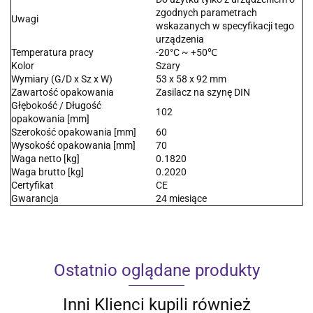
zgodnych parametrach
Uwagi
wskazanych w specyfikacji tego
urządzenia
Temperatura pracy
-20°C ~ +50℃
Kolor
Szary
Wymiary (G/D x Sz x W)
53 x 58 x 92 mm
Zawartość opakowania
Zasilacz na szynę DIN
Głębokość / Długość
102
opakowania [mm]
Szerokość opakowania [mm]
60
Wysokość opakowania [mm]
70
Waga netto [kg]
0.1820
Waga brutto [kg]
0.2020
Certyfikat
CE
Gwarancja
24 miesiące
Ostatnio oglądane produkty
Inni Klienci kupili również