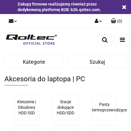
Zakupy firmowe realizujemy również przez
dedykowaną platformę B2B: b2b.qoltec.com.
(
0
)
Zaloguj się
Zarejestruj się
Dodaj zgłoszenie
Kategorie
Szukaj
Zgody cookies
Akcesoria do laptopa | PC
Kieszenie |
Stacje
Pasty
Obudowy
dokujące
termoprzewodzące
HDD SSD
HDD/SDD