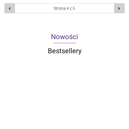
Nowości
Bestsellery
Qoltec
Qoltec
Qoltec
Qoltec
Inteligentne
Inteligentny
Inteligentny
Inteligentn
Qoltec
gniazdko
dotykowy
dotykowy
dotykowy
33.59
43.30
49.61
55.10
Ładowarka do
Wi-Fi 16A |
1-kanałowy
2-kanałowy
3-kanałow
akumulatorków