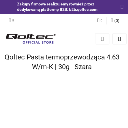
Zakupy firmowe realizujemy również przez
dedykowaną platformę B2B: b2b.qoltec.com.
(
0
)
Zaloguj się
Zarejestruj się
Dodaj zgłoszenie
Qoltec Pasta termoprzewodząca 4.63
Zgody cookies
W/m-K | 30g | Szara