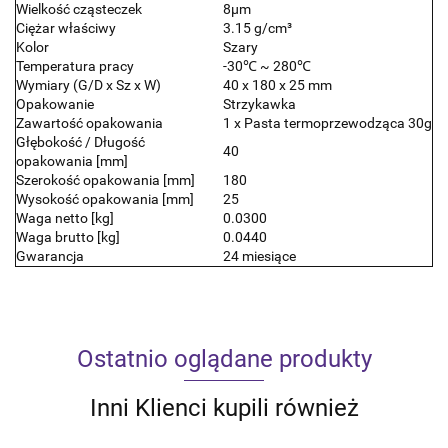
Wielkość cząsteczek
8μm
Ciężar właściwy
3.15 g/cm³
Kolor
Szary
Temperatura pracy
-30℃ ~ 280℃
Wymiary (G/D x Sz x W)
40 x 180 x 25 mm
Opakowanie
Strzykawka
Zawartość opakowania
1 x Pasta termoprzewodząca 30g
Głębokość / Długość
40
opakowania [mm]
Szerokość opakowania [mm]
180
Wysokość opakowania [mm]
25
Waga netto [kg]
0.0300
Waga brutto [kg]
0.0440
Gwarancja
24 miesiące
Ostatnio oglądane produkty
Inni Klienci kupili również