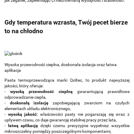
jak zegarek, zapewniając Ci niezrównaną wydajność i stabilność!.
Gdy temperatura wzrasta, Twój pecet bierze
to na chłodno
Wysoka przewodność cieplna, doskonała izolacja oraz łatwa
aplikacja
Pasta termoprzewodząca marki Qoltec, to produkt najwyższej
jakości, który oferuje:
-
wysoką przewodność cieplną
gwarantującą prawidłowe
odprowadzanie ciepła,
-
doskonałą izolację
zapobiegającą zwarciom na czułych
elementach układu elektronicznego,
-
wysoką jakość:
właściwości pasty nie pogarszają się wraz z
upływem czasu, co daje gwarancję stabilnej pracy przez lata,
-
łatwą aplikację
dzięki czemu precyzyjnie wypełnisz wszystkie
mikroszczeliny pomiędzy poszczególnymi komponentami,