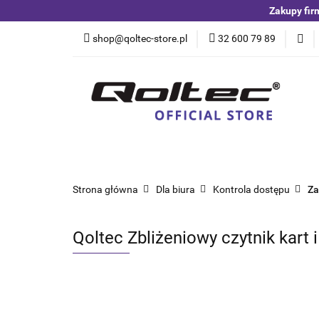
Zakupy fir
Kategorie
Czuj
shop@qoltec-store.pl
32 600 79 89
Akumulatory LiFeP
Kategorie
Czujniki i detektory
Switche
Blog
Strona główna
Dla biura
Kontrola dostępu
Za
Qoltec Zbliżeniowy czytnik kart