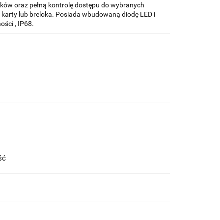
ników oraz pełną kontrolę dostępu do wybranych
karty lub breloka. Posiada wbudowaną diodę LED i
ści , IP68.
ość