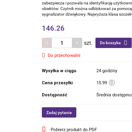
zabezpiecza i pozwala na identyfikację użytkow
obiektów. Czytnik można odblokować za pomocą 
sygnalizator dźwiękowy. Najwyższa klasa szczelno
146.26
szt.
Do koszyka
Do przechowalni
Wysyłka w ciągu
24 godziny
Cena przesyłki
15.99
Dostępność
Średnia dostępn
Zadaj pytanie
Pobierz produkt do PDF