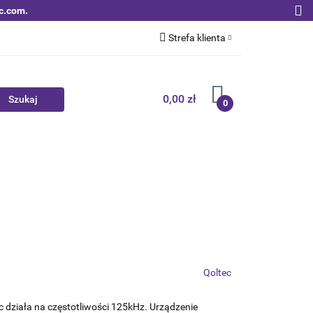
c.com.
Strefa klienta
Zaloguj się
Zarejestruj się
0,00 zł
0
Dodaj zgłoszenie
Zgody cookies
Nowości
Bestsellery
Qoltec B2B
Qoltec
ec działa na częstotliwości 125kHz. Urządzenie