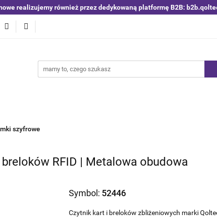
mowe realizujemy również przez dedykowaną platformę B2B: b2b.qolte
niki i detektory
Switche | Ethernet
Anteny LTE 4G 5G
O4
Nowości
Bestsellery
Qoltec B2B
Blog
 | Ethernet
Anteny LTE 4G 5G
Akumulatory LiFePO4
mki szyfrowe
 i breloków RFID | Metalowa obudowa
Symbol:
52446
Czytnik kart i breloków zbliżeniowych marki Qolt