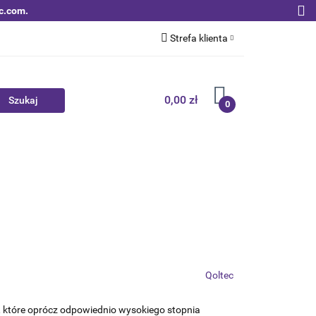
c.com.
Strefa klienta
Zaloguj się
Zarejestruj się
0,00 zł
0
Dodaj zgłoszenie
Zgody cookies
Nowości
Bestsellery
Qoltec B2B
Qoltec
, które oprócz odpowiednio wysokiego stopnia