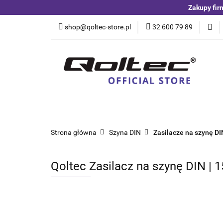
Zakupy fir
Kategorie
Czuj
shop@qoltec-store.pl
32 600 79 89
Akumulatory LiFeP
Kategorie
Czujniki i detektory
Switche
Blog
Strona główna
Szyna DIN
Zasilacze na szynę DI
Qoltec Zasilacz na szynę DIN | 1