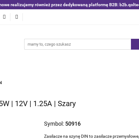
mowe realizujemy również przez dedykowaną platformę B2B: b2b.qolte
niki i detektory
Switche | Ethernet
Anteny LTE 4G 5G
O4
Nowości
Bestsellery
Qoltec B2B
Blog
 | Ethernet
Anteny LTE 4G 5G
Akumulatory LiFePO4
N
5W | 12V | 1.25A | Szary
Symbol:
50916
Zasilacze na szynę DIN to zasilacze przemysłowe