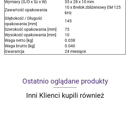
Wymiary (G/D x Sz x W)
35 x 28 x 10 mm
10 x Brelok zbliżeniowy EM 125
Zawartość opakowania
kHz
Głębokość / Długość
145
opakowania [mm]
Szerokość opakowania [mm]
75
Wysokość opakowania [mm]
10
Waga netto [kg]
0.038
Waga brutto [kg]
0.040
Gwarancja
24 miesiące
Ostatnio oglądane produkty
Inni Klienci kupili również