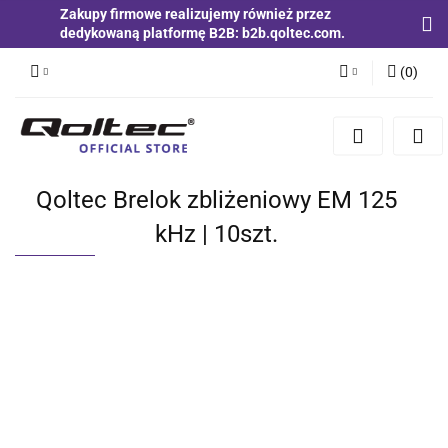
Zakupy firmowe realizujemy również przez
dedykowaną platformę B2B: b2b.qoltec.com.
(
0
)
Zaloguj się
Zarejestruj się
Dodaj zgłoszenie
Qoltec Brelok zbliżeniowy EM 125
Zgody cookies
kHz | 10szt.