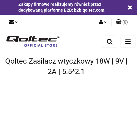
Zakupy firmowe realizujemy również przez
dedykowaną platformę B2B: b2b.qoltec.com.
(
0
)
Zaloguj się
Zarejestruj się
Dodaj zgłoszenie
Qoltec Zasilacz wtyczkowy 18W | 9V |
Zgody cookies
2A | 5.5*2.1