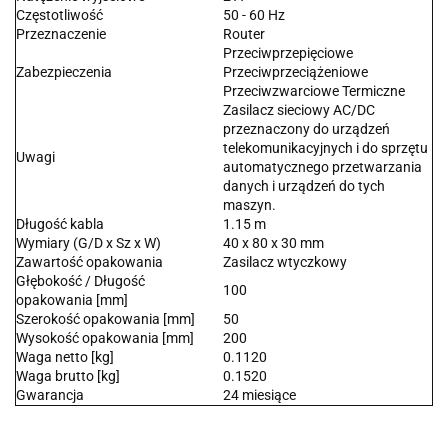
Częstotliwość
50 - 60 Hz
Przeznaczenie
Router
Przeciwprzepięciowe
Zabezpieczenia
Przeciwprzeciążeniowe
Przeciwzwarciowe Termiczne
Zasilacz sieciowy AC/DC
przeznaczony do urządzeń
telekomunikacyjnych i do sprzętu
Uwagi
automatycznego przetwarzania
danych i urządzeń do tych
maszyn.
Długość kabla
1.15 m
Wymiary (G/D x Sz x W)
40 x 80 x 30 mm
Zawartość opakowania
Zasilacz wtyczkowy
Głębokość / Długość
100
opakowania [mm]
Szerokość opakowania [mm]
50
Wysokość opakowania [mm]
200
Waga netto [kg]
0.1120
Waga brutto [kg]
0.1520
Gwarancja
24 miesiące