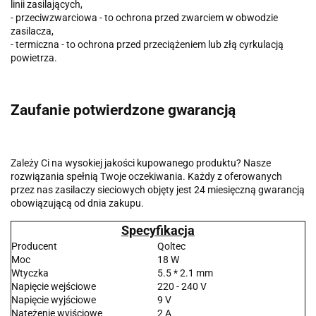
linii zasilających,
- przeciwzwarciowa - to ochrona przed zwarciem w obwodzie
zasilacza,
- termiczna - to ochrona przed przeciążeniem lub złą cyrkulacją
powietrza.
Zaufanie potwierdzone gwarancją
Zależy Ci na wysokiej jakości kupowanego produktu? Nasze
rozwiązania spełnią Twoje oczekiwania. Każdy z oferowanych
przez nas zasilaczy sieciowych objęty jest 24 miesięczną gwarancją
obowiązującą od dnia zakupu.
Specyfikacja
Producent
Qoltec
Moc
18 W
Wtyczka
5.5 * 2.1 mm
Napięcie wejściowe
220 - 240 V
Napięcie wyjściowe
9 V
Natężenie wyjściowe
2 A