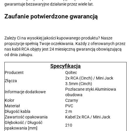
gwarantuje bezawaryjne działanie przez wiele lat.
Zaufanie potwierdzone gwarancją
Zależy Ci na wysokiej jakości kupowanego produktu? Nasze
propozycje spełnią Twoje oczekiwania. Każdy z oferowanych przez
nas kabli RCA objęty jest 24 miesięczną gwarancją obowiązującą
od dnia zakupu.
Specyfikacja
Producent
Qoltec
2x RCA (Cinch) / Mini Jack
Złącza
3.5mm (Cinch)
Pozłacane styki Aluminiowa
Informacje dodatkowe
obudowa
Kolor
Czarny
Materiał
PVC
Długość kabla
2 m
Zawartość opakowania
Kabel 2x RCA / Mini Jack
Głębokość / Długość
210
opakowania [mm]