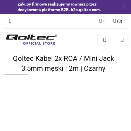
Zakupy firmowe realizujemy również przez
dedykowaną platformę B2B: b2b.qoltec.com.
(
0
)
Zaloguj się
Zarejestruj się
Dodaj zgłoszenie
Qoltec Kabel 2x RCA / Mini Jack
Zgody cookies
3.5mm męski | 2m | Czarny