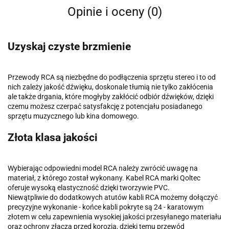
Opinie i oceny (0)
Uzyskaj czyste brzmienie
Przewody RCA są niezbędne do podłączenia sprzętu stereo i to od
nich zależy jakość dźwięku, doskonale tłumią nie tylko zakłócenia
ale także drgania, które mogłyby zakłócić odbiór dźwięków, dzięki
czemu możesz czerpać satysfakcję z potencjału posiadanego
sprzętu muzycznego lub kina domowego.
Złota klasa jakości
Wybierając odpowiedni model RCA należy zwrócić uwagę na
materiał, z którego został wykonany. Kabel RCA marki Qoltec
oferuje wysoką elastyczność dzięki tworzywie PVC.
Niewątpliwie do dodatkowych atutów kabli RCA możemy dołączyć
precyzyjne wykonanie - końce kabli pokryte są 24 - karatowym
złotem w celu zapewnienia wysokiej jakości przesyłanego materiału
oraz ochrony złącza przed korozją, dzięki temu przewód