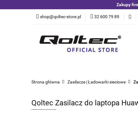
Zakupy fir
Kategorie
Czuj
shop@qoltec-store.pl
32 600 79 89
Akumulatory LiFeP
Kategorie
Czujniki i detektory
Switche
Blog
Strona główna
Zasilacze | Ładowarki sieciowe
Za
Qoltec Zasilacz do laptopa Huawe