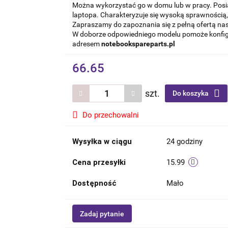
Można wykorzystać go w domu lub w pracy. Posi
laptopa. Charakteryzuje się wysoką sprawnością, 
Zapraszamy do zapoznania się z pełną ofertą nas
W doborze odpowiedniego modelu pomoże konfigur
adresem
notebookspareparts.pl
66.65
szt.
Do koszyka
Do przechowalni
Wysyłka w ciągu
24 godziny
Cena przesyłki
15.99
Dostępność
Mało
Zadaj pytanie