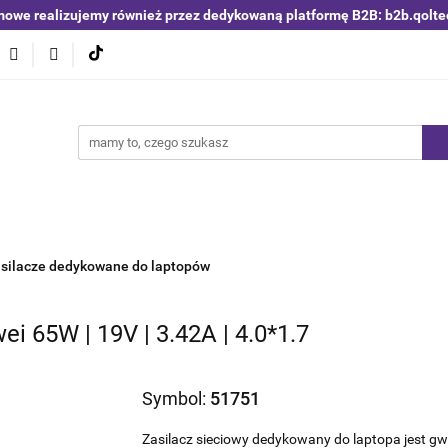
mowe realizujemy również przez dedykowaną platformę B2B: b2b.qolte
niki i detektory
Switche | Ethernet
Anteny LTE 4G 5G
O4
Nowości
Bestsellery
Qoltec B2B
Blog
 | Ethernet
Anteny LTE 4G 5G
Akumulatory LiFePO4
silacze dedykowane do laptopów
i 65W | 19V | 3.42A | 4.0*1.7
Symbol:
51751
Zasilacz sieciowy dedykowany do laptopa jest gw