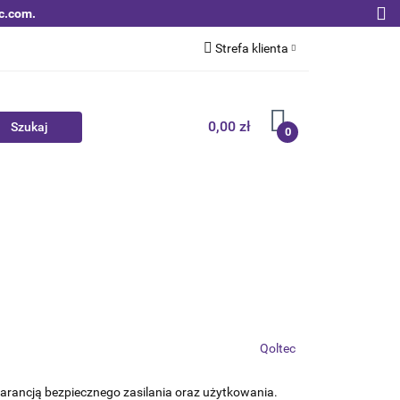
c.com.
Strefa klienta
Zaloguj się
Zarejestruj się
0,00 zł
0
Dodaj zgłoszenie
Zgody cookies
Nowości
Bestsellery
Qoltec B2B
Qoltec
arancją bezpiecznego zasilania oraz użytkowania.