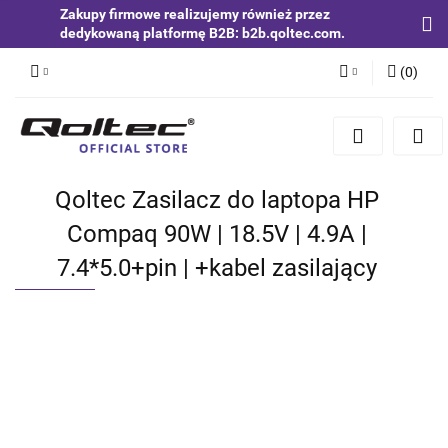
Zakupy firmowe realizujemy również przez
dedykowaną platformę B2B: b2b.qoltec.com.
(
0
)
Zaloguj się
Zarejestruj się
Dodaj zgłoszenie
Qoltec Zasilacz do laptopa HP
Zgody cookies
Compaq 90W | 18.5V | 4.9A |
7.4*5.0+pin | +kabel zasilający