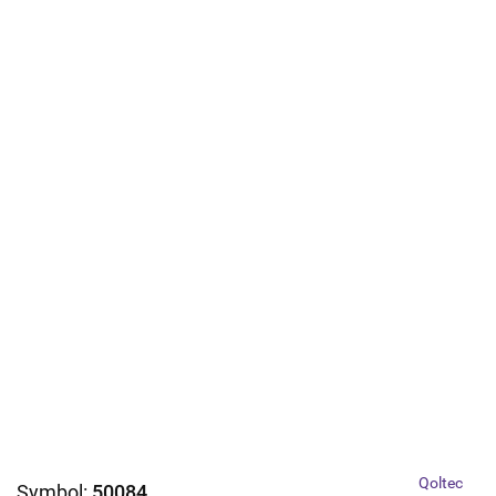
Qoltec
Symbol:
50084