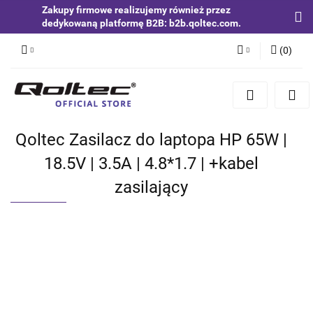
Zakupy firmowe realizujemy również przez
dedykowaną platformę B2B: b2b.qoltec.com.
(
0
)
Zaloguj się
Zarejestruj się
Dodaj zgłoszenie
Qoltec Zasilacz do laptopa HP 65W |
Zgody cookies
18.5V | 3.5A | 4.8*1.7 | +kabel
zasilający