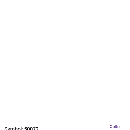
Qoltec
Symbol:
50072