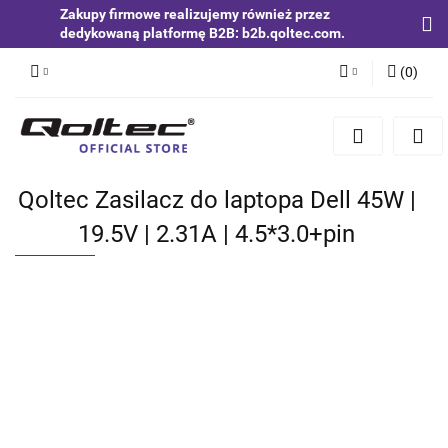
Zakupy firmowe realizujemy również przez
dedykowaną platformę B2B: b2b.qoltec.com.
(
0
)
Zaloguj się
Zarejestruj się
Dodaj zgłoszenie
Qoltec Zasilacz do laptopa Dell 45W |
Zgody cookies
19.5V | 2.31A | 4.5*3.0+pin