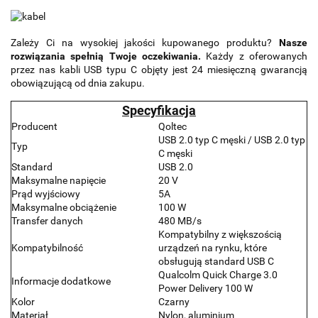
Zależy Ci na wysokiej jakości kupowanego produktu?
Nasze
rozwiązania spełnią Twoje oczekiwania.
Każdy z oferowanych
przez nas kabli USB typu C objęty jest 24 miesięczną gwarancją
obowiązującą od dnia zakupu.
Specyfikacja
Producent
Qoltec
USB 2.0 typ C męski / USB 2.0 typ
Typ
C męski
Standard
USB 2.0
Maksymalne napięcie
20 V
Prąd wyjściowy
5A
Maksymalne obciążenie
100 W
Transfer danych
480 MB/s
Kompatybilny z większością
Kompatybilność
urządzeń na rynku, które
obsługują standard USB C
Qualcolm Quick Charge 3.0
Informacje dodatkowe
Power Delivery 100 W
Kolor
Czarny
Materiał
Nylon, aluminium