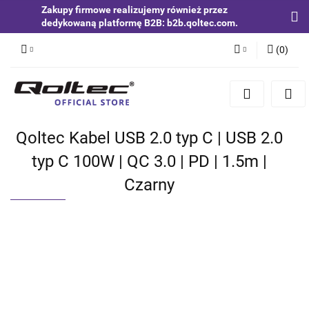
Zakupy firmowe realizujemy również przez
dedykowaną platformę B2B: b2b.qoltec.com.
(
0
)
Zaloguj się
Zarejestruj się
Dodaj zgłoszenie
Qoltec Kabel USB 2.0 typ C | USB 2.0
Zgody cookies
typ C 100W | QC 3.0 | PD | 1.5m |
Czarny