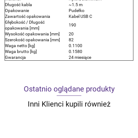
Długość kabla
~1.5 m
Opakowanie
Pudełko
Zawartość opakowania
Kabel USB C
Głębokość / Długość
190
opakowania [mm]
Wysokość opakowania [mm]
20
Szerokość opakowania [mm]
82
Waga netto [kg]
0.1100
Waga brutto [kg]
0.1580
Gwarancja
24 miesiące
Ostatnio oglądane produkty
Inni Klienci kupili również