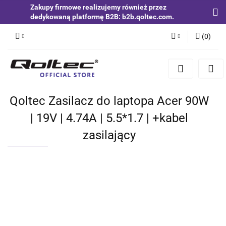
Zakupy firmowe realizujemy również przez
dedykowaną platformę B2B: b2b.qoltec.com.
(
0
)
Zaloguj się
Zarejestruj się
Dodaj zgłoszenie
Qoltec Zasilacz do laptopa Acer 90W
Zgody cookies
| 19V | 4.74A | 5.5*1.7 | +kabel
zasilający