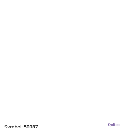
Qoltec
Symbol:
50087