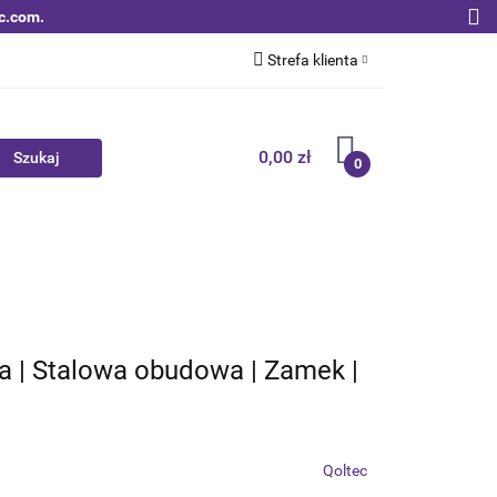
c.com.
Strefa klienta
Zaloguj się
Zarejestruj się
0,00 zł
0
Dodaj zgłoszenie
Zgody cookies
Nowości
Bestsellery
Qoltec B2B
ca | Stalowa obudowa | Zamek |
Qoltec