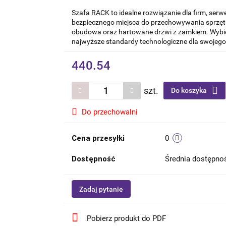
Szafa RACK to idealne rozwiązanie dla firm, serw
bezpiecznego miejsca do przechowywania sprzęt
obudowa oraz hartowane drzwi z zamkiem. Wybier
najwyższe standardy technologiczne dla swojeg
440.54
szt.
Do koszyka
Do przechowalni
Cena przesyłki
0
Dostępność
Średnia dostępn
Zadaj pytanie
Pobierz produkt do PDF