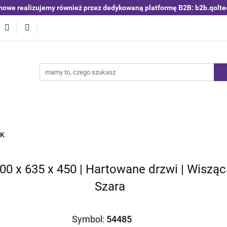
mowe realizujemy również przez dedykowaną platformę B2B: b2b.qolte
niki i detektory
Switche | Ethernet
Anteny LTE 4G 5G
O4
Nowości
Bestsellery
Qoltec B2B
Blog
 | Ethernet
Anteny LTE 4G 5G
Akumulatory LiFePO4
CK
600 x 635 x 450 | Hartowane drzwi | Wiszą
Szara
Symbol:
54485