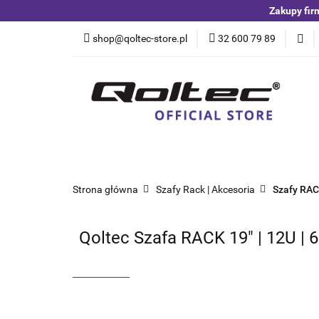
Zakupy fir
Kategorie
Czuj
shop@qoltec-store.pl
32 600 79 89
Akumulatory LiFeP
Kategorie
Czujniki i detektory
Switche
Blog
Strona główna
Szafy Rack | Akcesoria
Szafy RA
Qoltec Szafa RACK 19" | 12U | 