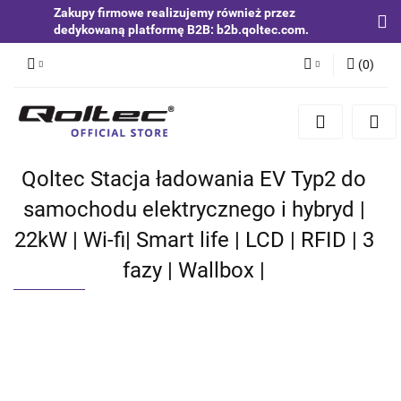
Zakupy firmowe realizujemy również przez
dedykowaną platformę B2B: b2b.qoltec.com.
(
0
)
Zaloguj się
Zarejestruj się
Dodaj zgłoszenie
Qoltec Stacja ładowania EV Typ2 do
Zgody cookies
samochodu elektrycznego i hybryd |
22kW | Wi-fi| Smart life | LCD | RFID | 3
fazy | Wallbox |