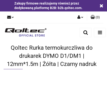
Zakupy firmowe realizujemy również przez
dedykowaną platformę B2B: b2b.qoltec.com.
(
0
)
Zaloguj się
Zarejestruj się
Dodaj zgłoszenie
Qoltec Rurka termokurczliwa do
Zgody cookies
drukarek DYMO D1/DM1 |
12mm*1.5m | Żółta | Czarny nadruk