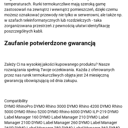
temperaturach. Rurki termokurczliwe mają szeroką gamę
zastosowań na zewnątrz i wewnątrz pomieszczeń, dzięki czemu
możesz oznakować przewody nie tylko w serwerowni, ale także np.
w szafach teleinformatycznych lub rozdzielczych - taka
zorganizowana przestrzeń z pewnością ułatwi identyfikację
poszczególnych kabli.
Zaufanie potwierdzone gwarancją
Zależy Ci na wysokiej jakości kupowanego produktu? Nasze
rozwiązania spełnią Twoje oczekiwania. Każda z oferowanych
przez nas rurek termokurczliwych objęta jest 24 miesięczną
gwarancją obowiązującą od dnia zakupu.
Compatibility
DYMO RhinoPro DYMO Rhino 3000 DYMO Rhino 4200 DYMO Rhino
5000 DYMO Rhino 5200 DYMO Rhino 6000 DYMO ILP-219 DYMO
Label Manager 160 DYMO Label Manager 210 DYMO Label
Manager 210D DYMO Label Manager 260 DYMO Label Manager
260P DYMO Label Manager 280 DYMO Label Manager 360 DYMO