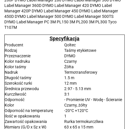
Label Manager 360D DYMO Label Manager 420 DYMO Label
Manager 420P DYMO Label Manager 450 DYMO Label Manager
450D DYMO Label Manager 500 DYMO Label Manager 500TS
DYMO Label Manager PC 3M PL150 3M PL200 3M PL300 Tyco
T107M
Specyfikacja
Producent
Qoltec
Rodzaj
Taśmy etykietowe
Przeznaczenie
DYMO
Kolor nadruku
Czarny
Kolor taśmy
Żółta
Nadruk
Termotransferowy
Długość taśmy
1.5 m
Szerokość rurki
12 mm
Średnica przewodu
2.97 - 5.13 mm
Kurczliwość
3:1
Odporność
- Promienie UV - Wodę - Ścieranie
Kolor
Czarny, żółty
Odporność na temperaturę
-20°C +120°C
Ilość w opakowaniu
1
Zawartość opakowania
Rurka termokurczliwa
Wymiary (G/D x Sz x W)
63 x 65 x 15 mm