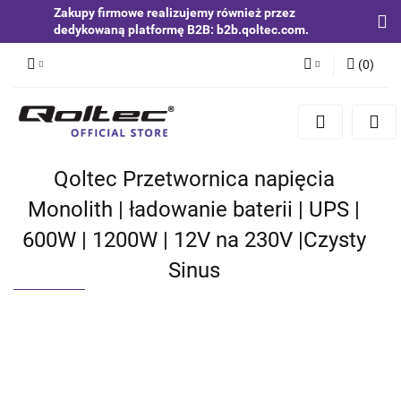
Zakupy firmowe realizujemy również przez
dedykowaną platformę B2B: b2b.qoltec.com.
(
0
)
Zaloguj się
Zarejestruj się
Dodaj zgłoszenie
Qoltec Przetwornica napięcia
Zgody cookies
Monolith | ładowanie baterii | UPS |
600W | 1200W | 12V na 230V |Czysty
Sinus