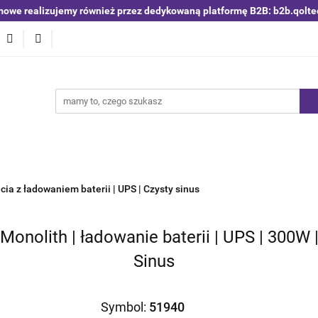
mowe realizujemy również przez dedykowaną platformę B2B: b2b.qolte
niki i detektory
Switche | Ethernet
Anteny LTE 4G 5G
O4
Nowości
Bestsellery
Qoltec B2B
Blog
 | Ethernet
Anteny LTE 4G 5G
Akumulatory LiFePO4
ia z ładowaniem baterii | UPS | Czysty sinus
Monolith | ładowanie baterii | UPS | 300W 
Sinus
Symbol:
51940