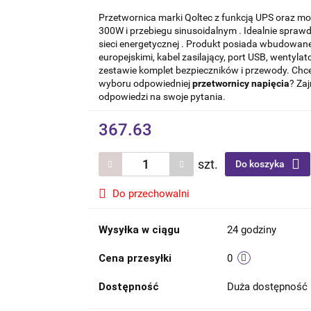
Przetwornica marki Qoltec z funkcją UPS oraz mo
300W i przebiegu sinusoidalnym . Idealnie sprawd
sieci energetycznej . Produkt posiada wbudowan
europejskimi, kabel zasilający, port USB, wentyla
zestawie komplet bezpieczników i przewody. Chc
wyboru odpowiedniej
przetwornicy napięcia
? Za
odpowiedzi na swoje pytania.
367.63
szt.
Do koszyka
Do przechowalni
Wysyłka w ciągu
24 godziny
Cena przesyłki
0
Dostępność
Duża dostępność