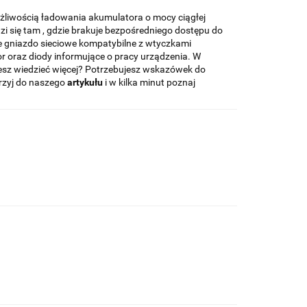
żliwością ładowania akumulatora o mocy ciągłej
zi się tam , gdzie brakuje bezpośredniego dostępu do
e gniazdo sieciowe kompatybilne z wtyczkami
tor oraz diody informujące o pracy urządzenia. W
esz wiedzieć więcej? Potrzebujesz wskazówek do
jrzyj do naszego
artykułu
i w kilka minut poznaj