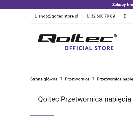
Zakupy fir
Kategorie
Czuj
shop@qoltec-store.pl
32 600 79 89
Akumulatory LiFeP
Kategorie
Czujniki i detektory
Switche
Blog
Strona główna
Przetwornice
Przetwornica napięc
Qoltec Przetwornica napięcia 