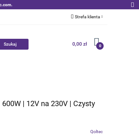
c.com.
Strefa klienta
Zaloguj się
Zarejestruj się
0,00 zł
0
Dodaj zgłoszenie
Zgody cookies
Nowości
Bestsellery
Qoltec B2B
| 600W | 12V na 230V | Czysty
Qoltec